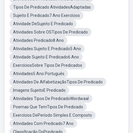
Tipos De Predicado AtividadesAdaptadas
Sujeito E Predicado7 Ano Exercícios
Atividade DeSujeito E Predicado
Atividades Sobre OSTipos De Predicado
Atividades Predicado8 Ano
Atividades Sujeito E Predicado5 Ano
Atividade Sujeito E Predicado6 Ano
ExercíciosSobre Tipos De Predicados
Atividades5 Ano Português
Atividades De AlfabetizaçãoTipos De Predicado
Imagens SujeitoE Predicado
Atividades Tipos De PredicadoWordwaal
Poemas Que TemTipos De Predicado
Exercícios DePeríodo Simples E Composto
Atividades Com Predicado7 Ano
Classificação DoPredicado