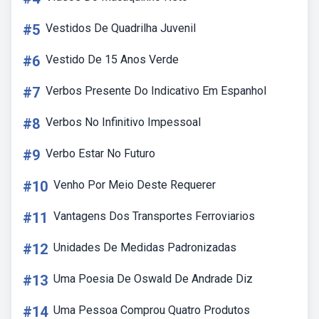
#5
Vestidos De Quadrilha Juvenil
#6
Vestido De 15 Anos Verde
#7
Verbos Presente Do Indicativo Em Espanhol
#8
Verbos No Infinitivo Impessoal
#9
Verbo Estar No Futuro
#10
Venho Por Meio Deste Requerer
#11
Vantagens Dos Transportes Ferroviarios
#12
Unidades De Medidas Padronizadas
#13
Uma Poesia De Oswald De Andrade Diz
#14
Uma Pessoa Comprou Quatro Produtos