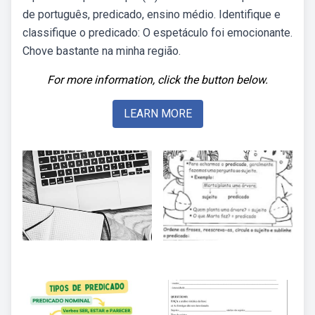
de português, predicado, ensino médio. Identifique e
classifique o predicado: O espetáculo foi emocionante.
Chove bastante na minha região.
For more information, click the button below.
LEARN MORE