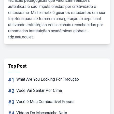
técnicas pedagógicas que valorizam relações
autênticas e são impulsionadas por criatividade e
entusiasmo. Minha meta é guiar os estudantes em sua
trajetória para se tornarem uma geração excepcional,
utilizando estratégias educacionais reconhecidas por
renomadas instituições acadêmicas globais -
fdp.aau.edu.et.
Top Post
#1
What Are You Looking For Tradução
#2
Você Vai Sentar Por Cima
#3
Você é Meu Combustível Frases
#4
Vídeos Do Macaquinho Neto