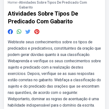
Home
>
Atividades Sobre Tipos De Predicado Com
Gabarito
Atividades Sobre Tipos De
Predicado Com Gabarito
Webteste seus conhecimentos sobre os tipos de
predicados e predicativos, constituintes da oração que
podem gerar dúvidas quanto à sua classificação.
Webaprenda e verifique os seus conhecimentos sobre
sujeito e predicado com a realização destes
exercícios. Depois, verifique se as suas respostas
estão corretas no gabarito. Webfaça a classificação do
sujeito e do predicado das orações que se encontram
nas questões, de acordo com o seguinte:
Webportanto, dominar as regras de acentuação é uma
habilidade indispensável para o domínio da escrita.