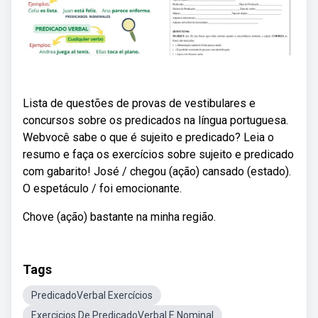
Lista de questões de provas de vestibulares e
concursos sobre os predicados na língua portuguesa.
Webvocê sabe o que é sujeito e predicado? Leia o
resumo e faça os exercícios sobre sujeito e predicado
com gabarito! José / chegou (ação) cansado (estado).
O espetáculo / foi emocionante.
Chove (ação) bastante na minha região.
Tags
PredicadoVerbal Exercícios
Exercicios De PredicadoVerbal E Nominal