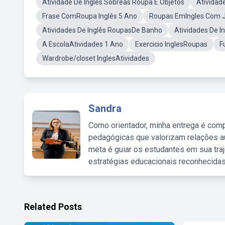
Atividade De Inglês Sobreas Roupa E Objetos
Atividad
Frase ComRoupa Inglês 5 Ano
Roupas EmIngles Com
Atividades De Inglês RoupasDe Banho
Atividades De I
A EscolaAtividades 1 Ano
Exercicio InglesRoupas
F
Wardrobe/closet InglesAtividades
Sandra
Como orientador, minha entrega é comp
pedagógicas que valorizam relações au
meta é guiar os estudantes em sua traj
estratégias educacionais reconhecidas
Related Posts