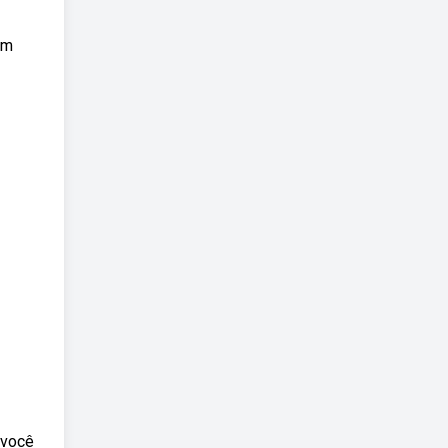
um
 você