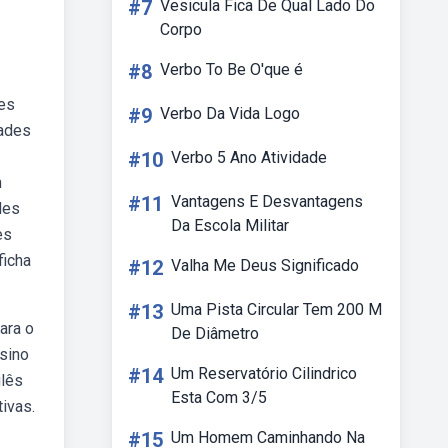
#7
Vesicula Fica De Qual Lado Do
Corpo
#8
Verbo To Be O'que é
des
#9
Verbo Da Vida Logo
dades
#10
Verbo 5 Ano Atividade
m
#11
Vantagens E Desvantagens
des
Da Escola Militar
es
ficha
#12
Valha Me Deus Significado
#13
Uma Pista Circular Tem 200 M
ara o
De Diâmetro
sino
#14
Um Reservatório Cilindrico
glês
Esta Com 3/5
ivas.
#15
Um Homem Caminhando Na