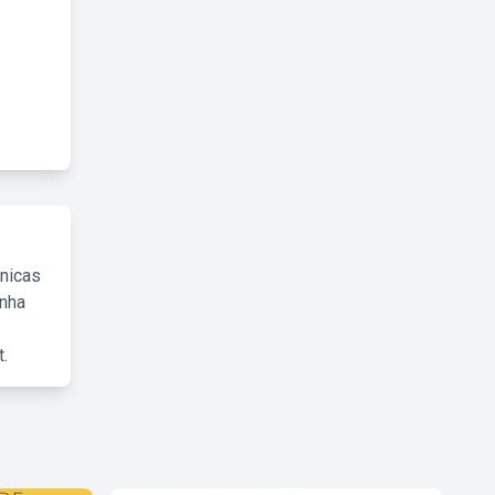
cnicas
inha
.