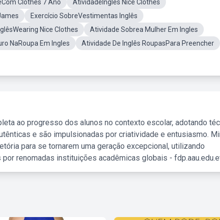
eCom Clothes 7 Ano
AtividadeIngles Nice Clothes
 James
Exercício SobreVestimentas Inglês
nglêsWearing Nice Clothes
Atividade Sobrea Mulher Em Ingles
uro NaRoupa Em Ingles
Atividade De Inglês RoupasPara Preencher
leta ao progresso dos alunos no contexto escolar, adotando té
tênticas e são impulsionadas por criatividade e entusiasmo. M
etória para se tornarem uma geração excepcional, utilizando
 por renomadas instituições acadêmicas globais - fdp.aau.edu.et