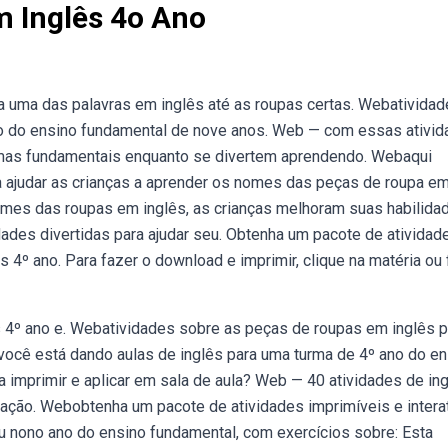
m Inglês 4o Ano
da uma das palavras em inglês até as roupas certas. Webativida
no do ensino fundamental de nove anos. Web — com essas ativi
temas fundamentais enquanto se divertem aprendendo. Webaqui
a ajudar as crianças a aprender os nomes das peças de roupa e
omes das roupas em inglês, as crianças melhoram suas habilida
idades divertidas para ajudar seu. Obtenha um pacote de atividad
s 4º ano. Para fazer o download e imprimir, clique na matéria ou 
ês 4º ano e. Webatividades sobre as peças de roupas em inglês p
ocê está dando aulas de inglês para uma turma de 4º ano do en
a imprimir e aplicar em sala de aula? Web — 40 atividades de in
ação. Webobtenha um pacote de atividades imprimíveis e interat
ou nono ano do ensino fundamental, com exercícios sobre: Esta