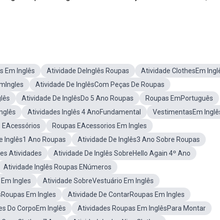
s Em Inglês
Atividade DeInglês Roupas
Atividade ClothesEm Ingl
EmIngles
Atividade De InglêsCom Peças De Roupas
lês
Atividade De InglêsDo 5 Ano Roupas
Roupas EmPortuguês
nglês
Atividades Inglês 4 AnoFundamental
VestimentasEm Inglê
s EAcessórios
Roupas EAcessorios Em Ingles
e Inglês1 Ano Roupas
Atividade De Inglês3 Ano Sobre Roupas
es Atividades
Atividade De Inglês SobreHello Again 4º Ano
Atividade Inglês Roupas ENúmeros
Em Ingles
Atividade SobreVestuário Em Inglês
Roupas Em Ingles
Atividade De ContarRoupas Em Ingles
tes Do CorpoEm Inglês
Atividades Roupas Em InglêsPara Montar