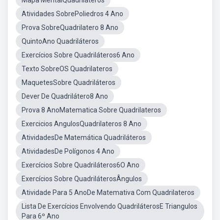
Mapa MentalQuadriláteros
Atividades SobrePoliedros 4 Ano
Prova SobreQuadrilatero 8 Ano
QuintoAno Quadriláteros
Exercícios Sobre Quadriláteros6 Ano
Texto SobreOS Quadrilateros
MaquetesSobre Quadriláteros
Dever De Quadrilátero8 Ano
Prova 8 AnoMatematica Sobre Quadrilateros
Exercicios AngulosQuadrilateros 8 Ano
AtividadesDe Matemática Quadriláteros
AtividadesDe Polígonos 4 Ano
Exercícios Sobre Quadriláteros6O Ano
Exercícios Sobre QuadriláterosÂngulos
Atividade Para 5 AnoDe Matemativa Com Quadrilateros
Lista De Exercícios Envolvendo QuadriláterosE Triangulos
Para 6º Ano