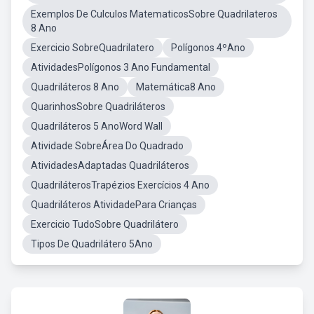
Exemplos De Culculos MatematicosSobre Quadrilateros
8 Ano
Exercicio SobreQuadrilatero
Polígonos 4ºAno
AtividadesPolígonos 3 Ano Fundamental
Quadriláteros 8 Ano
Matemática8 Ano
QuarinhosSobre Quadriláteros
Quadriláteros 5 AnoWord Wall
Atividade SobreÁrea Do Quadrado
AtividadesAdaptadas Quadriláteros
QuadriláterosTrapézios Exercícios 4 Ano
Quadriláteros AtividadePara Crianças
Exercicio TudoSobre Quadrilátero
Tipos De Quadrilátero 5Ano