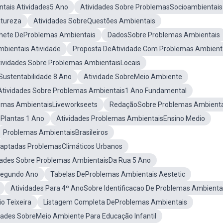
tais Atividades5 Ano
Atividades Sobre ProblemasSocioambientais
atureza
Atividades SobreQuestões Ambientais
ete DeProblemas Ambientais
DadosSobre Problemas Ambientais
bientais Atividade
Proposta DeAtividade Com Problemas Ambient
ividades Sobre Problemas AmbientaisLocais
Sustentabilidade 8 Ano
Atividade SobreMeio Ambiente
Atividades Sobre Problemas Ambientais1 Ano Fundamental
lemas AmbientaisLiveworkseets
RedaçãoSobre Problemas Ambienta
 Plantas 1 Ano
Atividades Problemas AmbientaisEnsino Medio
Problemas AmbientaisBrasileiros
daptadas ProblemasClimáticos Urbanos
dades Sobre Problemas AmbientaisDa Rua 5 Ano
Segundo Ano
Tabelas DeProblemas Ambientais Aestetic
Atividades Para 4º AnoSobre Identificacao De Problemas Ambienta
o Teixeira
Listagem Completa DeProblemas Ambientais
dades SobreMeio Ambiente Para Educação Infantil