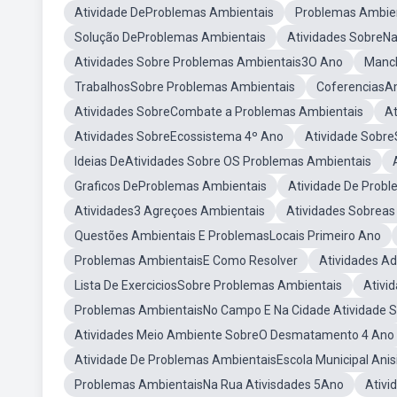
Atividade DeProblemas Ambientais
Problemas Ambien
Solução DeProblemas Ambientais
Atividades SobreN
Atividades Sobre Problemas Ambientais3O Ano
Manch
TrabalhosSobre Problemas Ambientais
CoferenciasAm
Atividades SobreCombate a Problemas Ambientais
At
Atividades SobreEcossistema 4º Ano
Atividade Sobre
Ideias DeAtividades Sobre OS Problemas Ambientais
Graficos DeProblemas Ambientais
Atividade De Prob
Atividades3 Agreçoes Ambientais
Atividades Sobreas
Questões Ambientais E ProblemasLocais Primeiro Ano
Problemas AmbientaisE Como Resolver
Atividades A
Lista De ExerciciosSobre Problemas Ambientais
Ativi
Problemas AmbientaisNo Campo E Na Cidade Atividade 
Atividades Meio Ambiente SobreO Desmatamento 4 Ano
Atividade De Problemas AmbientaisEscola Municipal Anisi
Problemas AmbientaisNa Rua Ativisdades 5Ano
Ativi