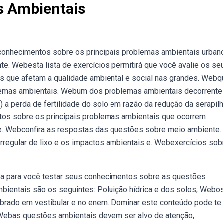
s Ambientais
 conhecimentos sobre os principais problemas ambientais urban
e. Webesta lista de exercícios permitirá que você avalie os se
s que afetam a qualidade ambiental e social nas grandes. Webq
blemas ambientais. Webum dos problemas ambientais decorrente
 a perda de fertilidade do solo em razão da redução da serapilh
tos sobre os principais problemas ambientais que ocorrem
tre. Webconfira as respostas das questões sobre meio ambiente.
 irregular de lixo e os impactos ambientais e. Webexercícios sob
nta para você testar seus conhecimentos sobre as questões
bientais são os seguintes: Poluição hídrica e dos solos; Webo
obrado em vestibular e no enem. Dominar este conteúdo pode te
. Webas questões ambientais devem ser alvo de atenção,