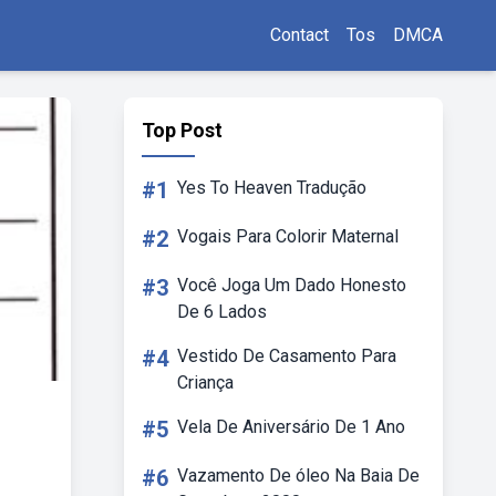
Contact
Tos
DMCA
Top Post
#1
Yes To Heaven Tradução
#2
Vogais Para Colorir Maternal
#3
Você Joga Um Dado Honesto
De 6 Lados
#4
Vestido De Casamento Para
Criança
#5
Vela De Aniversário De 1 Ano
#6
Vazamento De óleo Na Baia De