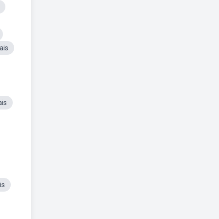
ais
is
is