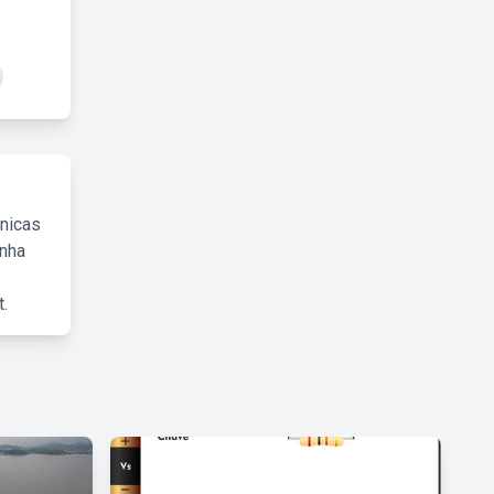
cnicas
inha
.