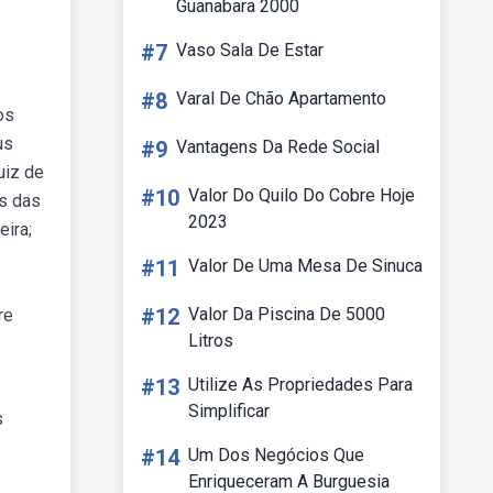
Guanabara 2000
#7
Vaso Sala De Estar
#8
Varal De Chão Apartamento
os
us
#9
Vantagens Da Rede Social
uiz de
#10
Valor Do Quilo Do Cobre Hoje
s das
2023
eira;
#11
Valor De Uma Mesa De Sinuca
#12
Valor Da Piscina De 5000
re
Litros
#13
Utilize As Propriedades Para
Simplificar
s
#14
Um Dos Negócios Que
Enriqueceram A Burguesia