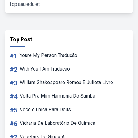
fdp.aau.edu.et.
Top Post
#1
Youre My Person Tradução
#2
With You I Am Tradução
#3
William Shakespeare Romeu E Julieta Livro
#4
Volta Pra Mim Harmonia Do Samba
#5
Você é única Para Deus
#6
Vidraria De Laboratório De Química
#7
Vegetais Do Grupo A