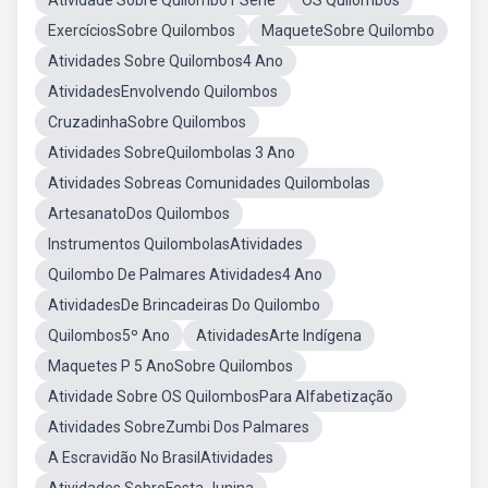
Atividade Sobre Quilombo1 Serie
OS Quilombos
ExercíciosSobre Quilombos
MaqueteSobre Quilombo
Atividades Sobre Quilombos4 Ano
AtividadesEnvolvendo Quilombos
CruzadinhaSobre Quilombos
Atividades SobreQuilombolas 3 Ano
Atividades Sobreas Comunidades Quilombolas
ArtesanatoDos Quilombos
Instrumentos QuilombolasAtividades
Quilombo De Palmares Atividades4 Ano
AtividadesDe Brincadeiras Do Quilombo
Quilombos5º Ano
AtividadesArte Indígena
Maquetes P 5 AnoSobre Quilombos
Atividade Sobre OS QuilombosPara Alfabetização
Atividades SobreZumbi Dos Palmares
A Escravidão No BrasilAtividades