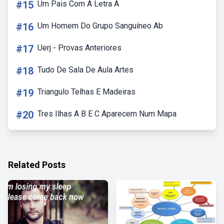
#15
Um Pais Com A Letra A
#16
Um Homem Do Grupo Sanguíneo Ab
#17
Uerj - Provas Anteriores
#18
Tudo De Sala De Aula Artes
#19
Triangulo Telhas E Madeiras
#20
Tres Ilhas A B E C Aparecem Num Mapa
Related Posts