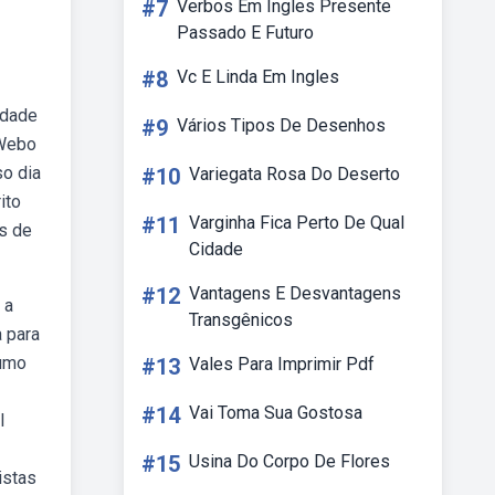
#7
Verbos Em Ingles Presente
Passado E Futuro
#8
Vc E Linda Em Ingles
idade
#9
Vários Tipos De Desenhos
 Webo
so dia
#10
Variegata Rosa Do Deserto
ito
#11
Varginha Fica Perto De Qual
as de
Cidade
#12
Vantagens E Desvantagens
 a
Transgênicos
a para
sumo
#13
Vales Para Imprimir Pdf
#14
Vai Toma Sua Gostosa
l
#15
Usina Do Corpo De Flores
istas