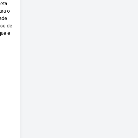
neta
ara o
dade
ise de
que e