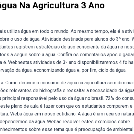
água Na Agricultura 3 Ano
ais utiliza água em todo o mundo. Ao mesmo tempo, ela é a ativ
obre o uso da água. Atividade destinada para alunos do 3º ano.
udantes registrem estratégias de uso consciente da água no nos
es a seguir sobre a água. Confira os comentários após o gabar
ua é. Webnestas atividades de 3º ano disponibilizaremos 4 folh
rvação da água, economizando água e, por fim, ciclo da água.
a. Como diminuir o consumo de água na agricultura sem diminuir
ções relevantes de hidrografia e ressaltar a necessidade da águ
a principal responsável pelo uso da água no brasil. 72% do con
o deste plano de aula é fazer com que os estudantes comparem e
tura. Weba água em nosso cotidiano. A água é um recurso natura
s dependemos da água. Webao resolver estes exercícios sobre
 conhecimentos sobre esse tema que é preocupação de ambiental