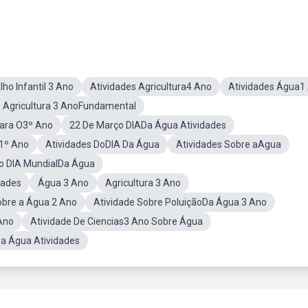
ho Infantil 3 Ano
Atividades Agricultura4 Ano
Atividades Água1
Agricultura 3 AnoFundamental
Para O3º Ano
22 De Março DIADa Água Atividades
a1º Ano
Atividades DoDIA Da Água
Atividades Sobre aAgua
ço DIA MundialDa Água
dades
Água 3 Ano
Agricultura 3 Ano
obre a Água 2 Ano
Atividade Sobre PoluiçãoDa Água 3 Ano
Ano
Atividade De Ciencias3 Ano Sobre Água
a Água Atividades