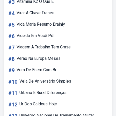
#3
Vitamina K2 O Que E
#4
Virar A Chave Frases
#5
Vida Maria Resumo Brainly
#6
Viciado Em Você Pdf
#7
Viagem A Trabalho Tem Crase
#8
Verao Na Europa Meses
#9
Vem De Enem Com Br
#10
Vela De Aniversário Simples
#11
Urbano E Rural Diferenças
#12
Ur Dos Caldeus Hoje
Universo Nacional De Treinamento Militar