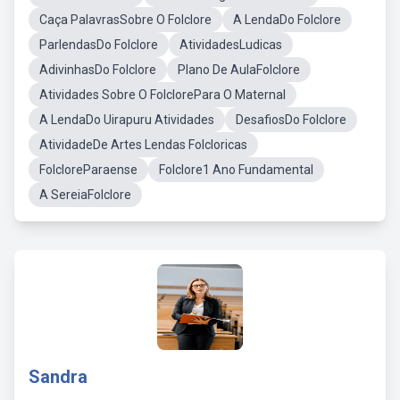
Caça PalavrasSobre O Folclore
A LendaDo Folclore
ParlendasDo Folclore
AtividadesLudicas
AdivinhasDo Folclore
Plano De AulaFolclore
Atividades Sobre O FolclorePara O Maternal
A LendaDo Uirapuru Atividades
DesafiosDo Folclore
AtividadeDe Artes Lendas Folcloricas
FolcloreParaense
Folclore1 Ano Fundamental
A SereiaFolclore
Sandra