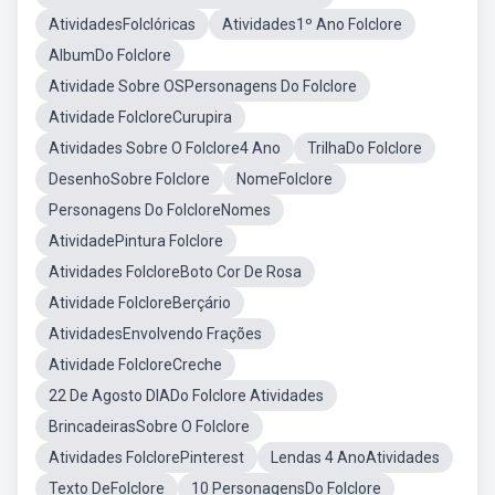
AtividadesFolclóricas
Atividades1º Ano Folclore
AlbumDo Folclore
Atividade Sobre OSPersonagens Do Folclore
Atividade FolcloreCurupira
Atividades Sobre O Folclore4 Ano
TrilhaDo Folclore
DesenhoSobre Folclore
NomeFolclore
Personagens Do FolcloreNomes
AtividadePintura Folclore
Atividades FolcloreBoto Cor De Rosa
Atividade FolcloreBerçário
AtividadesEnvolvendo Frações
Atividade FolcloreCreche
22 De Agosto DIADo Folclore Atividades
BrincadeirasSobre O Folclore
Atividades FolclorePinterest
Lendas 4 AnoAtividades
Texto DeFolclore
10 PersonagensDo Folclore