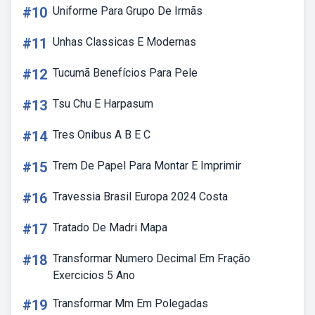
#10
Uniforme Para Grupo De Irmãs
#11
Unhas Classicas E Modernas
#12
Tucumã Benefícios Para Pele
#13
Tsu Chu E Harpasum
#14
Tres Onibus A B E C
#15
Trem De Papel Para Montar E Imprimir
#16
Travessia Brasil Europa 2024 Costa
#17
Tratado De Madri Mapa
#18
Transformar Numero Decimal Em Fração
Exercicios 5 Ano
#19
Transformar Mm Em Polegadas