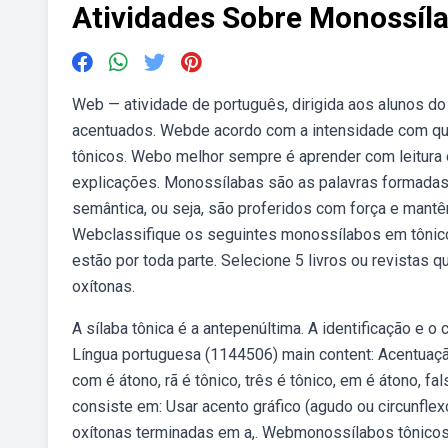
Atividades Sobre Monossíl
Web — atividade de português, dirigida aos alunos d
acentuados. Webde acordo com a intensidade com qu
tônicos. Webo melhor sempre é aprender com leitura e
explicações. Monossílabas são as palavras formada
semântica, ou seja, são proferidos com força e mantê
Webclassifique os seguintes monossílabos em tônico
estão por toda parte. Selecione 5 livros ou revistas
oxítonas.
A sílaba tônica é a antepenúltima. A identificação e 
Língua portuguesa (1144506) main content: Acentuaçã
com é átono, rã é tônico, três é tônico, em é átono, f
consiste em: Usar acento gráfico (agudo ou circunfle
oxítonas terminadas em a,. Webmonossílabos tônicos