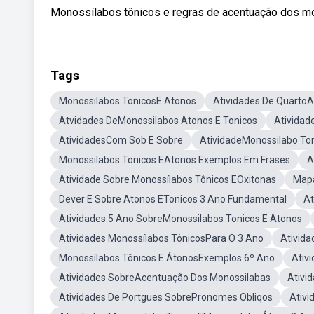
Monossílabos tônicos e regras de acentuação dos m
Tags
Monossilabos TonicosE Atonos
Atividades De Quarto
Atvidades DeMonossilabos Atonos E Tonicos
Atividad
AtividadesCom Sob E Sobre
AtividadeMonossilabo To
Monossilabos Tonicos EAtonos Exemplos Em Frases
A
Atividade Sobre Monossílabos Tônicos EOxitonas
Mapa
Dever E Sobre Atonos ETonicos 3 Ano Fundamental
At
Atividades 5 Ano SobreMonossilabos Tonicos E Atonos
Atividades Monossílabos TônicosPara O 3 Ano
Ativida
Monossílabos Tônicos E ÁtonosExemplos 6º Ano
Ativ
Atividades SobreAcentuação Dos Monossilabas
Ativi
Atividades De Portgues SobrePronomes Obliqos
Ativi