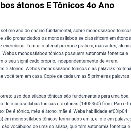
abos átonos E Tônicos 4o Ano
o sétimo ano do ensino fundamental, sobre monossílabos tônico
e são pronunciados os monossílabos se classificam em átonos
 exercícios. Temos material pra você praticar, mas antes, algu
s. Webos monossílabos tônicos possuem autonomia fonética e
m o seu significado próprio, independentemente de virem.
s e átonos. Webos monossílabos tônicos e as palavras oxíton
 que você tem em casa. Copie de cada um as 5 primeiras palavras
o correto uso das sílabas tônicas são fundamentais para uma boa.
o de monossílabas tônicas e oxítonas (1405360) from. Pão é tô
also: De é tônico, mês é átono, mãe é. Weba habilidade ef03lp04
xo) em monossílabos tônicos terminados em a, e, o e em palavra
 são vocábulos de uma só sílaba, que têm autonomia fonética e