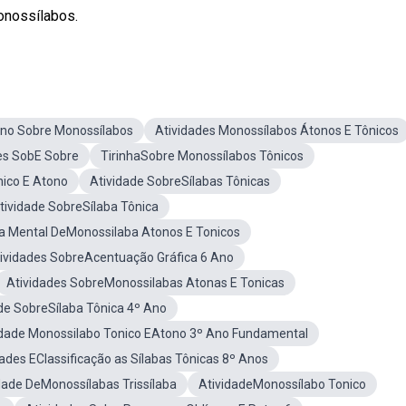
onossílabos.
Ano Sobre Monossílabos
Atividades Monossílabos Átonos E Tônicos
es SobE Sobre
TirinhaSobre Monossílabos Tônicos
nico E Atono
Atividade SobreSílabas Tônicas
tividade SobreSílaba Tônica
 Mental DeMonossilaba Atonos E Tonicos
ividades SobreAcentuação Gráfica 6 Ano
Atividades SobreMonossilabas Atonas E Tonicas
de SobreSílaba Tônica 4º Ano
idade Monossilabo Tonico EAtono 3º Ano Fundamental
dades EClassificação as Sílabas Tônicas 8º Anos
dade DeMonossílabas Trissílaba
AtividadeMonossílabo Tonico