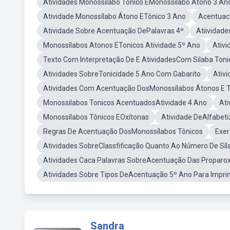
Atividades Monossilabo Tonico EMonossilabo Átono 3 An
Atividade Monossílabo Átono ETônico 3 Ano
Acentuac
Atividade Sobre Acentuação DePalavras 4º
Atiividad
Monossílabos Atonos ETonicos Atividade 5º Ano
Ativ
Texto Com Interpretação De E AtividadesCom Silaba Toni
Atividades SobreTonicidade 5 Ano Com Gabarito
Ativ
Atividades Com Acentuação DosMonossílabos Átonos E T
Monossilabos Tonicos AcentuadosAtividade 4 Ano
Ati
Monossílabos Tônicos EOxítonas
Atividade DeAlfabet
Regras De Acentuação DosMonossílabos Tônicos
Exer
Atividades SobreClassfificação Quanto Ao Número De Síl
Atividades Caca Palavras SobreAcentuação Das Proparox
Atividades Sobre Tipos DeAcentuação 5º Ano Para Impri
Sandra