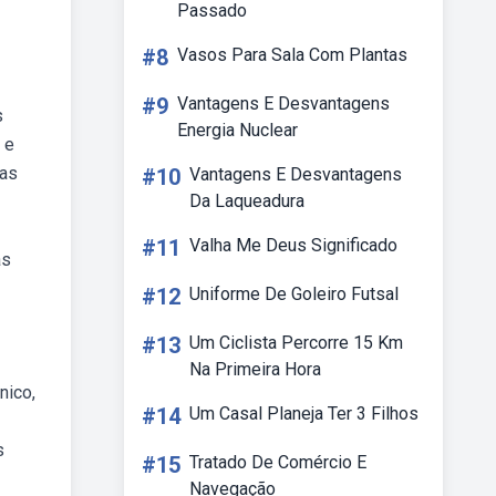
Passado
#8
Vasos Para Sala Com Plantas
#9
Vantagens E Desvantagens
s
Energia Nuclear
 e
mas
#10
Vantagens E Desvantagens
Da Laqueadura
#11
Valha Me Deus Significado
as
#12
Uniforme De Goleiro Futsal
#13
Um Ciclista Percorre 15 Km
Na Primeira Hora
nico,
#14
Um Casal Planeja Ter 3 Filhos
s
#15
Tratado De Comércio E
Navegação