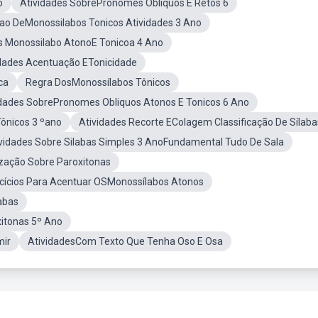
o
Atividades SobrePronomes Oblíquos E Retos 6
ao DeMonossilabos Tonicos Atividades 3 Ano
es Monossilabo AtonoE Tonicoa 4 Ano
idades Acentuação ETonicidade
ca
Regra DosMonossílabos Tônicos
idades SobrePronomes Obliquos Atonos E Tonicos 6 Ano
ônicos 3 ºano
Atividades Recorte EColagem Classificação De Sílaba
vidades Sobre Silabas Simples 3 AnoFundamental Tudo De Sala
ização Sobre Paroxitonas
cícios Para Acentuar OSMonossílabos Atonos
abas
itonas 5º Ano
mir
AtividadesCom Texto Que Tenha Oso E Osa