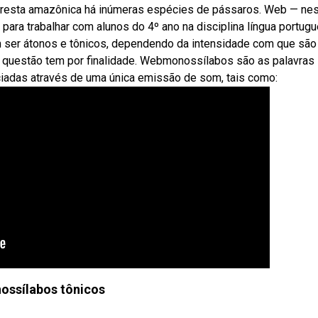
loresta amazônica há inúmeras espécies de pássaros. Web — ne
ara trabalhar com alunos do 4º ano na disciplina língua portugu
ser átonos e tônicos, dependendo da intensidade com que são
em questão tem por finalidade. Webmonossílabos são as palavras
ciadas através de uma única emissão de som, tais como:
ossílabos tônicos