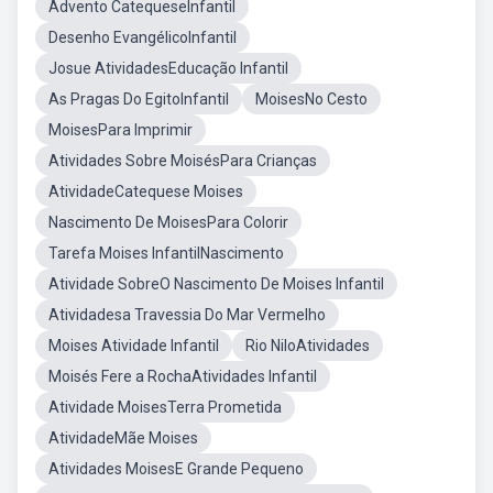
Advento CatequeseInfantil
Desenho EvangélicoInfantil
Josue AtividadesEducação Infantil
As Pragas Do EgitoInfantil
MoisesNo Cesto
MoisesPara Imprimir
Atividades Sobre MoisésPara Crianças
AtividadeCatequese Moises
Nascimento De MoisesPara Colorir
Tarefa Moises InfantilNascimento
Atividade SobreO Nascimento De Moises Infantil
Atividadesa Travessia Do Mar Vermelho
Moises Atividade Infantil
Rio NiloAtividades
Moisés Fere a RochaAtividades Infantil
Atividade MoisesTerra Prometida
AtividadeMãe Moises
Atividades MoisesE Grande Pequeno