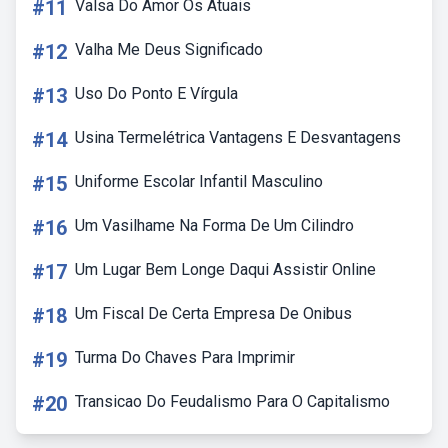
#11
Valsa Do Amor Os Atuais
#12
Valha Me Deus Significado
#13
Uso Do Ponto E Vírgula
#14
Usina Termelétrica Vantagens E Desvantagens
#15
Uniforme Escolar Infantil Masculino
#16
Um Vasilhame Na Forma De Um Cilindro
#17
Um Lugar Bem Longe Daqui Assistir Online
#18
Um Fiscal De Certa Empresa De Onibus
#19
Turma Do Chaves Para Imprimir
#20
Transicao Do Feudalismo Para O Capitalismo