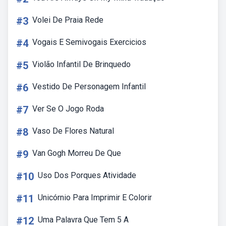
#3
Volei De Praia Rede
#4
Vogais E Semivogais Exercicios
#5
Violão Infantil De Brinquedo
#6
Vestido De Personagem Infantil
#7
Ver Se O Jogo Roda
#8
Vaso De Flores Natural
#9
Van Gogh Morreu De Que
#10
Uso Dos Porques Atividade
#11
Unicórnio Para Imprimir E Colorir
#12
Uma Palavra Que Tem 5 A