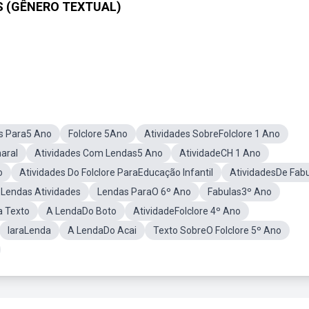
 (GÊNERO TEXTUAL)
s Para5 Ano
Folclore 5Ano
Atividades SobreFolclore 1 Ano
aral
Atividades Com Lendas5 Ano
AtividadeCH 1 Ano
o
Atividades Do Folclore ParaEducação Infantil
AtividadesDe Fab
roLendas Atividades
Lendas ParaO 6º Ano
Fabulas3º Ano
 Texto
A LendaDo Boto
AtividadeFolclore 4º Ano
IaraLenda
A LendaDo Acai
Texto SobreO Folclore 5º Ano