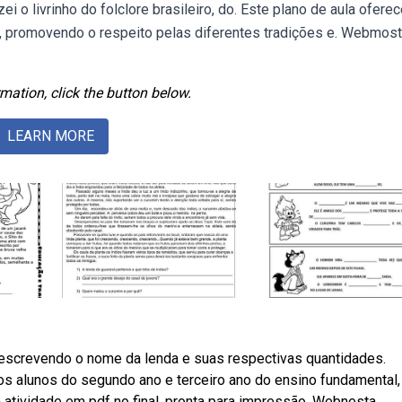
zei o livrinho do folclore brasileiro, do. Este plano de aula ofere
a, promovendo o respeito pelas diferentes tradições e. Webmost
mation, click the button below.
LEARN MORE
o escrevendo o nome da lenda e suas respectivas quantidades.
 os alunos do segundo ano e terceiro ano do ensino fundamental
atividade em pdf no final, pronta para impressão. Webnesta