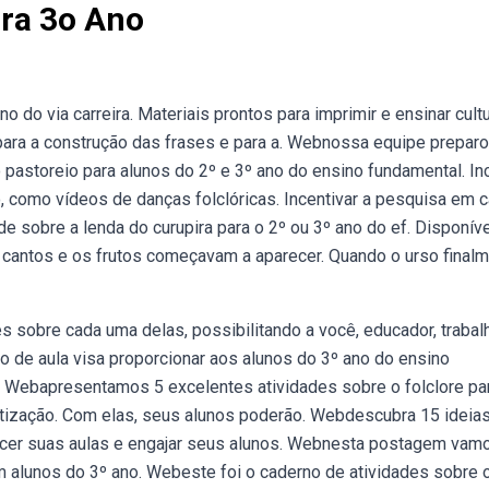
ara 3o Ano
 do via carreira. Materiais prontos para imprimir e ensinar cult
ara a construção das frases e para a. Webnossa equipe prepar
pastoreio para alunos do 2º e 3º ano do ensino fundamental. Inc
, como vídeos de danças folclóricas. Incentivar a pesquisa em 
e sobre a lenda do curupira para o 2º ou 3º ano do ef. Disponíve
antos e os frutos começavam a aparecer. Quando o urso final
s sobre cada uma delas, possibilitando a você, educador, trabal
o de aula visa proporcionar aos alunos do 3º ano do ensino
o. Webapresentamos 5 excelentes atividades sobre o folclore pa
betização. Com elas, seus alunos poderão. Webdescubra 15 ideia
quecer suas aulas e engajar seus alunos. Webnesta postagem vam
om alunos do 3º ano. Webeste foi o caderno de atividades sobre 