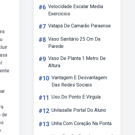
#6
Velocidade Escalar Media
Exercicios
#7
Vatapá De Camarão Paraense
ura
#8
Vaso Sanitário 25 Cm Da
ou
Parede
luir
casa
#9
Vaso De Planta 1 Metro De
l
Altura
mente
#10
Vantagem E Desvantagem
Das Redes Sociais
har
#11
Uso Do Ponto E Vírgula
ra
#12
Unilasalle Portal Do Aluno
s de
os
#13
Unha Com Coração Na Ponta
o