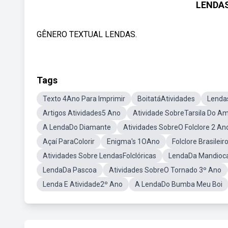
LENDAS
GÊNERO TEXTUAL LENDAS.
Tags
Texto 4Ano Para Imprimir
BoitatáAtividades
Lenda
Artigos Atividades5 Ano
Atividade SobreTarsila Do Am
A LendaDo Diamante
Atividades SobreO Folclore 2 An
Açaí ParaColorir
Enigma's 1OAno
Folclore Brasilei
Atividades Sobre LendasFolclóricas
LendaDa Mandioca
LendaDa Pascoa
Atividades SobreO Tornado 3º Ano
Lenda E Atividade2º Ano
A LendaDo Bumba Meu Boi