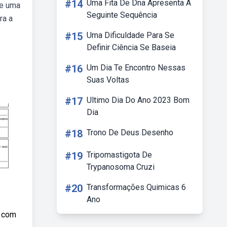
#14
Uma Fita De Dna Apresenta A
ce uma
Seguinte Sequência
ra a
#15
Uma Dificuldade Para Se
Definir Ciência Se Baseia
#16
Um Dia Te Encontro Nessas
Suas Voltas
#17
Ultimo Dia Do Ano 2023 Bom
Dia
#18
Trono De Deus Desenho
#19
Tripomastigota De
Trypanosoma Cruzi
#20
Transformações Quimicas 6
Ano
, com