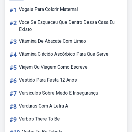
#1
Vogais Para Colorir Maternal
#2
Voce Se Esqueceu Que Dentro Dessa Casa Eu
Existo
#3
Vitamina De Abacate Com Limao
#4
Vitamina C ácido Ascórbico Para Que Serve
#5
Viajem Ou Viagem Como Escreve
#6
Vestido Para Festa 12 Anos
#7
Versiculos Sobre Medo E Insegurança
#8
Verduras Com A Letra A
#9
Verbos There To Be
Verbo To Be Tabela