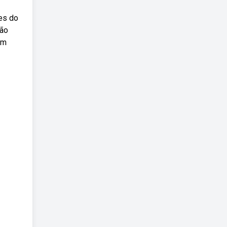
tes do
não
em