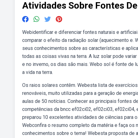
Atividades Sobre Fontes D
Webidentificar e diferenciar fontes naturais e artifici
comparar o efeito da radiação solar (aquecimento e. 
seus conhecimentos sobre as características e aplic
todas as coisas vivas na terra. A luz solar pode var
e no inverno, os dias são mais. Webo sol é fonte de lu
a vida na terra.
Os raios solares contêm. Webesta lista de exercício
renováveis, muito utilizadas para a geração de energia
aulas de 50 notícias. Conhecer as principais fontes 
competências da bncc ef02ci02, ef02ci03, ef02ci04, e
preparou 10 excelentes atividades de ciências para 
Webconfira o resumo completo da matéria e faça os m
conhecimentos sobre o tema! Webesta proposta de at