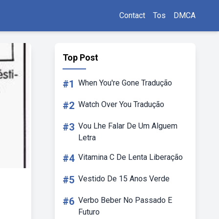
Contact
Tos
DMCA
Top Post
#1
When You're Gone Tradução
#2
Watch Over You Tradução
#3
Vou Lhe Falar De Um Alguem
Letra
#4
Vitamina C De Lenta Liberação
#5
Vestido De 15 Anos Verde
#6
Verbo Beber No Passado E
Futuro