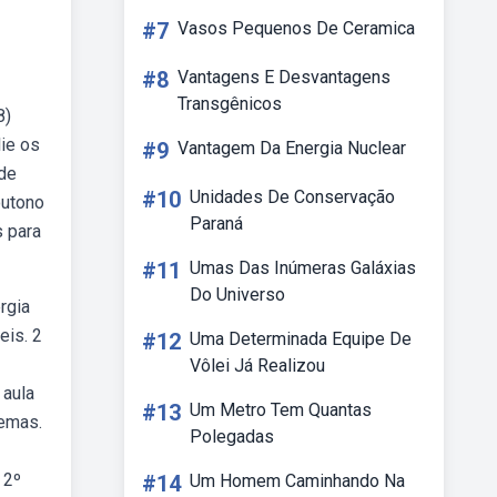
#7
Vasos Pequenos De Ceramica
#8
Vantagens E Desvantagens
Transgênicos
8)
lie os
#9
Vantagem Da Energia Nuclear
 de
#10
Unidades De Conservação
outono
Paraná
s para
#11
Umas Das Inúmeras Galáxias
Do Universo
rgia
eis. 2
#12
Uma Determinada Equipe De
Vôlei Já Realizou
 aula
#13
Um Metro Tem Quantas
temas.
Polegadas
 2º
#14
Um Homem Caminhando Na