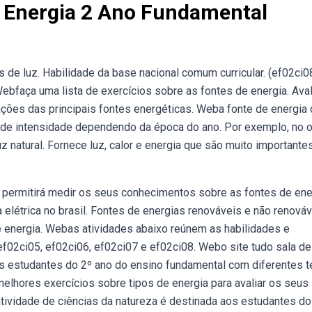
e Energia 2 Ano Fundamental
ais de luz. Habilidade da base nacional comum curricular. (ef02ci0
Webfaça uma lista de exercícios sobre as fontes de energia. Ava
ações das principais fontes energéticas. Weba fonte de energia
iar de intensidade dependendo da época do ano. Por exemplo, no 
z natural. Fornece luz, calor e energia que são muito importante
s permitirá medir os seus conhecimentos sobre as fontes de ene
 elétrica no brasil. Fontes de energias renováveis e não renováv
de energia. Webas atividades abaixo reúnem as habilidades e
f02ci05, ef02ci06, ef02ci07 e ef02ci08. Webo site tudo sala de
os estudantes do 2º ano do ensino fundamental com diferentes 
elhores exercícios sobre tipos de energia para avaliar os seus
ividade de ciências da natureza é destinada aos estudantes do