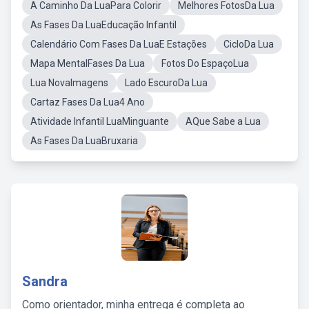
A Caminho Da LuaPara Colorir
Melhores FotosDa Lua
As Fases Da LuaEducação Infantil
Calendário Com Fases Da LuaE Estações
CicloDa Lua
Mapa MentalFases Da Lua
Fotos Do EspaçoLua
Lua NovaImagens
Lado EscuroDa Lua
Cartaz Fases Da Lua4 Ano
Atividade Infantil LuaMinguante
AQue Sabe a Lua
As Fases Da LuaBruxaria
Sandra
Como orientador, minha entrega é completa ao