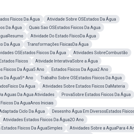
ados Físicos Da Água
Atividade Sobre OSEstados Da Água
cos Da Água
Quais Sao OSEstados Fisicos Da Agua
 AguaResumo
Atividade Do Estado FísicoDa Água
ico Da Água
Transformações FísicasDa Água
ividades OSEstados Físicos Da Água
Atividades SobreCombustão
stados Físicos
Atividade InterativaSobre a Água
os Físicos Da Água5 Ano
Estados Físicos Da Água2 Ano
cos Da Água5º Ano
Trabalho Sobre OSEstados Físicos Da Agua
dosFisico Da Agua
Atividades Sobre Estados Fisicos DaMateria
Da Aguas Da Agua Atividades
ProvaSobre Estados Fisicos Da Água
Fisicos Da AguaAnos Iniciais
Adaptada Ciclo Da Água
Desesnho Água Em DiversosEstados Físico
Atividades Estados Físicos Da Água2O Ano
s Estados Físicos Da ÁguaSimples
Atividades Sobre a AguaPara 4 A