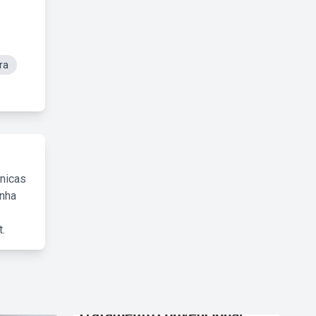
ra
cnicas
inha
.