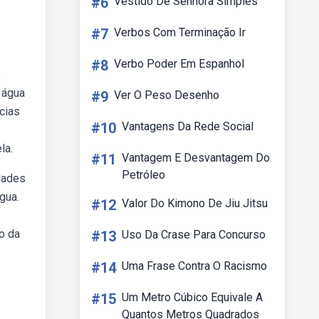
#6
Vestido De Senhora Simples
#7
Verbos Com Terminação Ir
#8
Verbo Poder Em Espanhol
é
 água
#9
Ver O Peso Desenho
cias
#10
Vantagens Da Rede Social
la.
#11
Vantagem E Desvantagem Do
Petróleo
dades
gua.
#12
Valor Do Kimono De Jiu Jitsu
o da
#13
Uso Da Crase Para Concurso
#14
Uma Frase Contra O Racismo
#15
Um Metro Cúbico Equivale A
Quantos Metros Quadrados