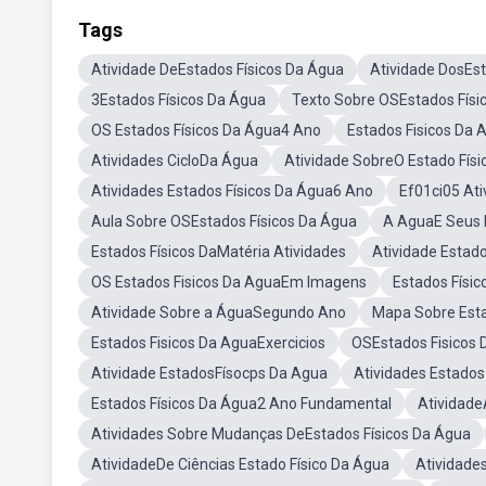
Tags
Atividade DeEstados Físicos Da Água
Atividade DosEst
3Estados Físicos Da Água
Texto Sobre OSEstados Físi
OS Estados Físicos Da Água4 Ano
Estados Fisicos Da
Atividades CicloDa Água
Atividade SobreO Estado Fís
Atividades Estados Físicos Da Água6 Ano
Ef01ci05 At
Aula Sobre OSEstados Físicos Da Água
A AguaE Seus E
Estados Físicos DaMatéria Atividades
Atividade Estad
OS Estados Fisicos Da AguaEm Imagens
Estados Físi
Atividade Sobre a ÁguaSegundo Ano
Mapa Sobre Esta
Estados Fisicos Da AguaExercicios
OSEstados Fisicos 
Atividade EstadosFísocps Da Agua
Atividades Estados 
Estados Físicos Da Água2 Ano Fundamental
Atividade
Atividades Sobre Mudanças DeEstados Físicos Da Água
AtividadeDe Ciências Estado Físico Da Água
Atividade