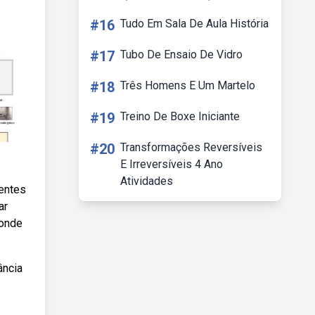
#16
Tudo Em Sala De Aula História
#17
Tubo De Ensaio De Vidro
#18
Três Homens E Um Martelo
#19
Treino De Boxe Iniciante
#20
Transformações Reversíveis
E Irreversíveis 4 Ano
Atividades
rentes
ar
 onde
ância