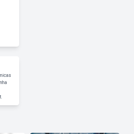
cnicas
inha
.