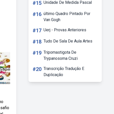
#15
Unidade De Medida Pascal
#16
último Quadro Pintado Por
Van Gogh
#17
Uerj - Provas Anteriores
#18
Tudo De Sala De Aula Artes
#19
Tripomastigota De
Trypanosoma Cruzi
#20
Transcrição Tradução E
Duplicação
no
esafio
al.