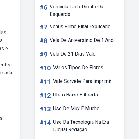
#6
Vesícula Lado Direito Ou
Esquerdo
#7
Venus Filme Final Explicado
des
#8
Vela De Aniversário De 1 Ano
ra
as e
#9
Vela De 21 Dias Valor
sentes
#10
Vários Tipos De Flores
arcada
#11
Vale Sorvete Para Imprimir
#12
Utero Baixo E Aberto
#13
Uso De Muy E Mucho
e
os
#14
Uso Da Tecnologia Na Era
Digital Redação