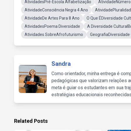
AtividadesPré-Escola Alfabetização
AtividadeNúmero
AtividadeConsciência Negra 4 Ano
AtividadePluralidad
AtividadeDe Artes Para 8 Ano
O Que ÉDiversidade Cult
AtividadesPoema Diversidade
A Diversidade CulturalBr
Atividades SobreAfrofuturismo
GeografiaDiversidade 
Sandra
Como orientador, minha entrega é comp
pedagógicas que valorizam relações au
meta é guiar os estudantes em sua traj
estratégias educacionais reconhecidas
Related Posts