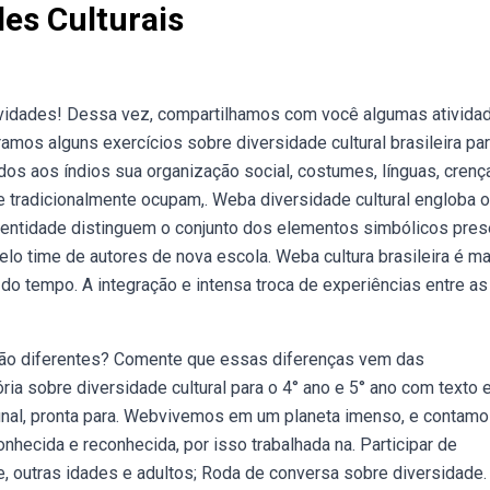
des Culturais
vidades! Dessa vez, compartilhamos com você algumas ativida
amos alguns exercícios sobre diversidade cultural brasileira pa
dos aos índios sua organização social, costumes, línguas, crenç
que tradicionalmente ocupam,. Weba diversidade cultural engloba o
identidade distinguem o conjunto dos elementos simbólicos pre
elo time de autores de nova escola. Weba cultura brasileira é m
o tempo. A integração e intensa troca de experiências entre as
ão diferentes? Comente que essas diferenças vem das
ria sobre diversidade cultural para o 4° ano e 5° ano com texto 
 final, pronta para. Webvivemos em um planeta imenso, e contam
hecida e reconhecida, por isso trabalhada na. Participar de
 outras idades e adultos; Roda de conversa sobre diversidade.