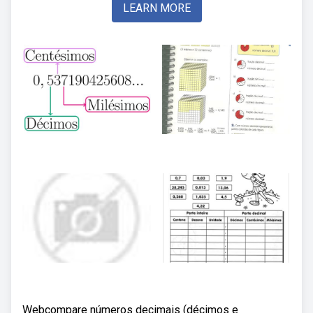
LEARN MORE
Webcompare números decimais (décimos e