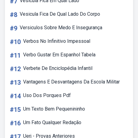
#7
Vesícula Fica Em Qual Lado
#8
Vesicula Fica De Qual Lado Do Corpo
#9
Versiculos Sobre Medo E Insegurança
#10
Verbos No Infinitivo Impessoal
#11
Verbo Gustar Em Espanhol Tabela
#12
Verbete De Enciclopédia Infantil
#13
Vantagens E Desvantagens Da Escola Militar
#14
Uso Dos Porques Pdf
#15
Um Texto Bem Pequenininho
#16
Um Fato Qualquer Redação
#17
Uerj - Provas Anteriores