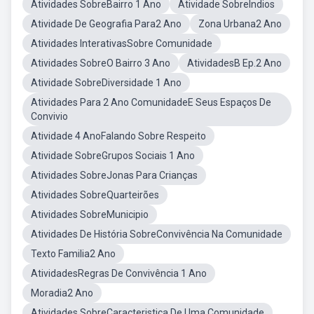
Atividades SobreBairro 1 Ano
Atividade SobreÍndios
Atividade De Geografia Para2 Ano
Zona Urbana2 Ano
Atividades InterativasSobre Comunidade
Atividades SobreO Bairro 3 Ano
AtividadesB Ep.2 Ano
Atividade SobreDiversidade 1 Ano
Atividades Para 2 Ano ComunidadeE Seus Espaços De
Convivio
Atividade 4 AnoFalando Sobre Respeito
Atividade SobreGrupos Sociais 1 Ano
Atividades SobreJonas Para Crianças
Atividades SobreQuarteirões
Atividades SobreMunicipio
Atividades De História SobreConvivência Na Comunidade
Texto Familia2 Ano
AtividadesRegras De Convivência 1 Ano
Moradia2 Ano
Atividades SobreCaracteristica De Uma Comunidade