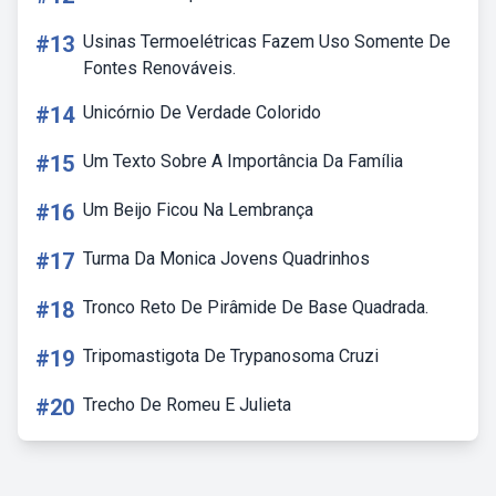
#13
Usinas Termoelétricas Fazem Uso Somente De
Fontes Renováveis.
#14
Unicórnio De Verdade Colorido
#15
Um Texto Sobre A Importância Da Família
#16
Um Beijo Ficou Na Lembrança
#17
Turma Da Monica Jovens Quadrinhos
#18
Tronco Reto De Pirâmide De Base Quadrada.
#19
Tripomastigota De Trypanosoma Cruzi
#20
Trecho De Romeu E Julieta