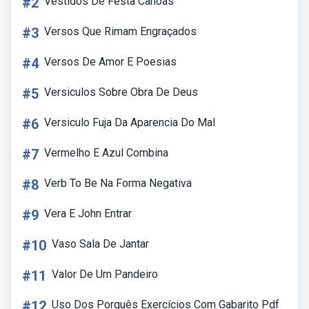
#2
Vestidos De Festa Canoas
#3
Versos Que Rimam Engraçados
#4
Versos De Amor E Poesias
#5
Versiculos Sobre Obra De Deus
#6
Versiculo Fuja Da Aparencia Do Mal
#7
Vermelho E Azul Combina
#8
Verb To Be Na Forma Negativa
#9
Vera E John Entrar
#10
Vaso Sala De Jantar
#11
Valor De Um Pandeiro
#12
Uso Dos Porquês Exercícios Com Gabarito Pdf