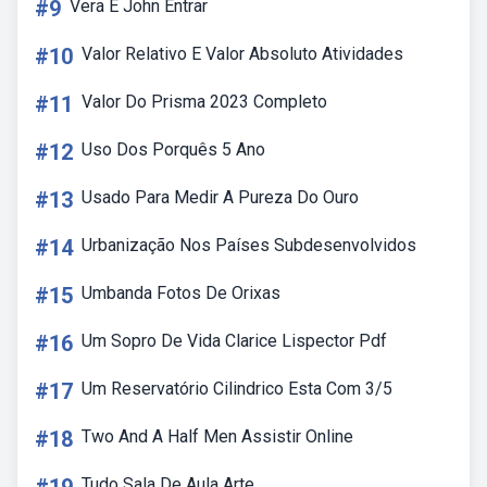
#9
Vera E John Entrar
#10
Valor Relativo E Valor Absoluto Atividades
#11
Valor Do Prisma 2023 Completo
#12
Uso Dos Porquês 5 Ano
#13
Usado Para Medir A Pureza Do Ouro
#14
Urbanização Nos Países Subdesenvolvidos
#15
Umbanda Fotos De Orixas
#16
Um Sopro De Vida Clarice Lispector Pdf
#17
Um Reservatório Cilindrico Esta Com 3/5
#18
Two And A Half Men Assistir Online
Tudo Sala De Aula Arte