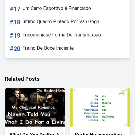
#17
Um Carro Esportivo é Financiado
#18
último Quadro Pintado Por Van Gogh
#19
Tricomoníase Forma De Transmissão
#20
Treino De Boxe Iniciante
Related Posts
What Do You Do For A
Verbo No Imperativo