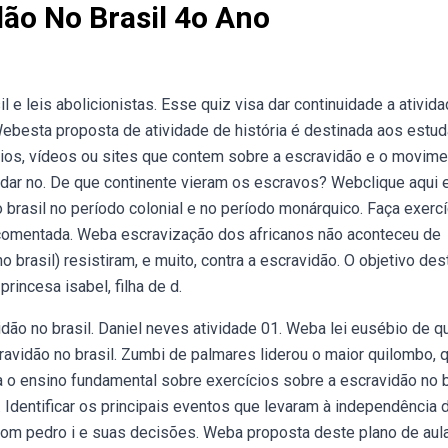
dão No Brasil 4o Ano
e leis abolicionistas. Esse quiz visa dar continuidade a ativid
Webesta proposta de atividade de história é destinada aos estu
ios, vídeos ou sites que contem sobre a escravidão e o movime
ndar no. De que continente vieram os escravos? Webclique aqui 
o brasil no período colonial e no período monárquico. Faça exerc
 comentada. Weba escravização dos africanos não aconteceu de
o brasil) resistiram, e muito, contra a escravidão. O objetivo des
rincesa isabel, filha de d.
idão no brasil. Daniel neves atividade 01. Weba lei eusébio de q
scravidão no brasil. Zumbi de palmares liderou o maior quilombo, 
o ensino fundamental sobre exercícios sobre a escravidão no br
l. Identificar os principais eventos que levaram à independência 
 dom pedro i e suas decisões. Weba proposta deste plano de aul