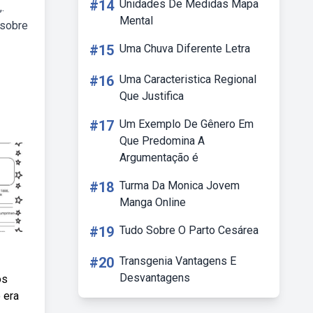
#14
Unidades De Medidas Mapa
.
Mental
 sobre
#15
Uma Chuva Diferente Letra
#16
Uma Caracteristica Regional
Que Justifica
#17
Um Exemplo De Gênero Em
Que Predomina A
Argumentação é
#18
Turma Da Monica Jovem
Manga Online
#19
Tudo Sobre O Parto Cesárea
#20
Transgenia Vantagens E
Desvantagens
os
 era