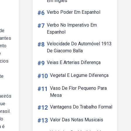
Em Ingles
#6
Verbo Poder Em Espanhol
#7
Verbo No Imperativo Em
ade
Espanhol
dantes
#8
Velocidade Do Automóvel 1913
nto
De Giacomo Balla
e
ícios
#9
Veias E Arterias Diferença
#10
Vegetal E Legume Diferença
te
#11
Vaso De Flor Pequeno Para
Mesa
ueirós
que
#12
Vantagens Do Trabalho Formal
asil.
do
#13
Valor Das Notas Musicais
a é