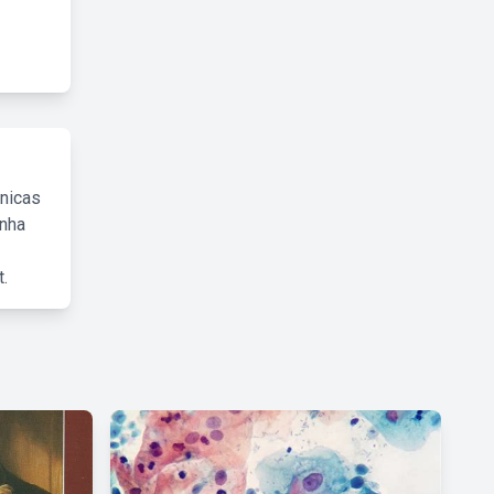
cnicas
inha
.