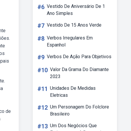
#6
Vestido De Aniversário De 1
Ano Simples
#7
Vestido De 15 Anos Verde
nte
#8
Verbos Irregulares Em
iões.
Espanhol
nte
 os
#9
Verbos De Ação Para Objetivos
ipais
#10
Valor Da Grama Do Diamante
2023
te.
#11
Unidades De Medidas
ca
Eletricas
#12
Um Personagem Do Folclore
ico de
Brasileiro
s
#13
Um Dos Negócios Que