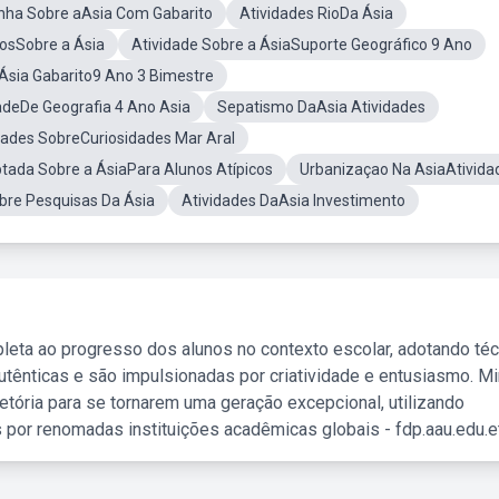
nha Sobre aAsia Com Gabarito
Atividades RioDa Ásia
osSobre a Ásia
Atividade Sobre a ÁsiaSuporte Geográfico 9 Ano
 Ásia Gabarito9 Ano 3 Bimestre
adeDe Geografia 4 Ano Asia
Sepatismo DaAsia Atividades
dades SobreCuriosidades Mar Aral
tada Sobre a ÁsiaPara Alunos Atípicos
Urbanizaçao Na AsiaAtivida
bre Pesquisas Da Ásia
Atividades DaAsia Investimento
leta ao progresso dos alunos no contexto escolar, adotando té
tênticas e são impulsionadas por criatividade e entusiasmo. M
etória para se tornarem uma geração excepcional, utilizando
 por renomadas instituições acadêmicas globais - fdp.aau.edu.et