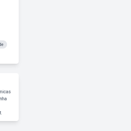
de
cnicas
inha
.