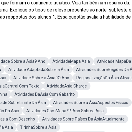
s que formam o continente asiático. Veja também um resumo da.
a: Explique os tipos de relevo presentes ao norte, sul, leste e
as respostas dos alunos 1. Essa questão avalia a habilidade de
vidade Sobre a Ásia9 Ano
AtividadeMapa Asia
Atividade MapaDa 
a
Atividade AdaptadaSobre a Ásia
Atividades SobreRegiões Da Á
sia
Atividade Sobre a Ásia9O Ano
RegionalizaçãoDa Ásia Ativid
siaCentral Com Texto
AtividadeAsia Charge
hina
Atividades DaAsia Com Gabarito
dade SobreLimite Da Ásia
Atividades Sobre a ÁsiaAspectos Físicos
ão Da Asia
Atividades ComMapa 9º Ano Sobrea Asia
rasia Com Desenho
Atividades Sobre Países Da ÁsiaAtualmente
ia Ásia
TirinhaSobre a Ásia