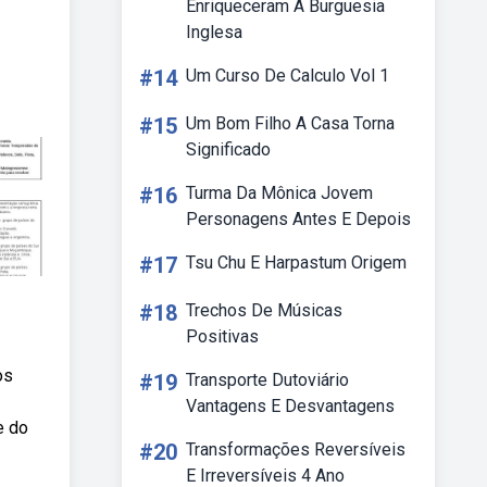
Enriqueceram A Burguesia
Inglesa
#14
Um Curso De Calculo Vol 1
#15
Um Bom Filho A Casa Torna
Significado
#16
Turma Da Mônica Jovem
Personagens Antes E Depois
#17
Tsu Chu E Harpastum Origem
#18
Trechos De Músicas
Positivas
os
#19
Transporte Dutoviário
Vantagens E Desvantagens
e do
#20
Transformações Reversíveis
E Irreversíveis 4 Ano