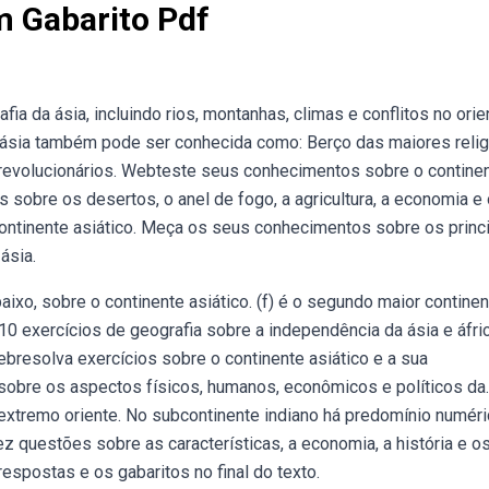
m Gabarito Pdf
 da ásia, incluindo rios, montanhas, climas e conflitos no orie
A ásia também pode ser conhecida como: Berço das maiores relig
 revolucionários. Webteste seus conhecimentos sobre o contine
 sobre os desertos, o anel de fogo, a agricultura, a economia e
continente asiático. Meça os seus conhecimentos sobre os princ
ásia.
baixo, sobre o continente asiático. (f) é o segundo maior continen
0 exercícios de geografia sobre a independência da ásia e áfri
bresolva exercícios sobre o continente asiático e a sua
sobre os aspectos físicos, humanos, econômicos e políticos da.
extremo oriente. No subcontinente indiano há predomínio numér
 questões sobre as características, a economia, a história e o
espostas e os gabaritos no final do texto.