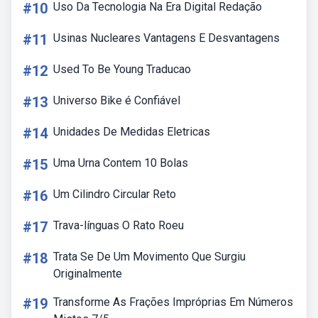
#10
Uso Da Tecnologia Na Era Digital Redação
#11
Usinas Nucleares Vantagens E Desvantagens
#12
Used To Be Young Traducao
#13
Universo Bike é Confiável
#14
Unidades De Medidas Eletricas
#15
Uma Urna Contem 10 Bolas
#16
Um Cilindro Circular Reto
#17
Trava-línguas O Rato Roeu
#18
Trata Se De Um Movimento Que Surgiu
Originalmente
#19
Transforme As Frações Impróprias Em Números