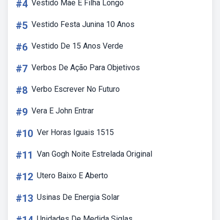
#4
Vestido Mae E Filha Longo
#5
Vestido Festa Junina 10 Anos
#6
Vestido De 15 Anos Verde
#7
Verbos De Ação Para Objetivos
#8
Verbo Escrever No Futuro
#9
Vera E John Entrar
#10
Ver Horas Iguais 1515
#11
Van Gogh Noite Estrelada Original
#12
Utero Baixo E Aberto
#13
Usinas De Energia Solar
Unidades De Medida Siglas