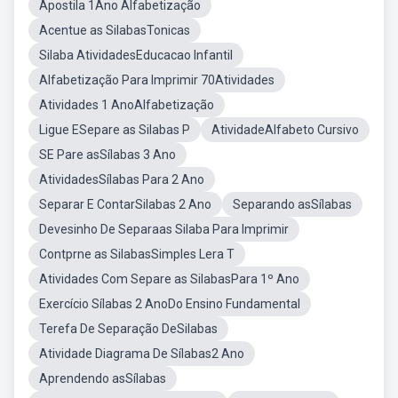
Apostila 1Ano Alfabetização
Acentue as SilabasTonicas
Silaba AtividadesEducacao Infantil
Alfabetização Para Imprimir 70Atividades
Atividades 1 AnoAlfabetização
Ligue ESepare as Silabas P
AtividadeAlfabeto Cursivo
SE Pare asSílabas 3 Ano
AtividadesSílabas Para 2 Ano
Separar E ContarSilabas 2 Ano
Separando asSílabas
Devesinho De Separaas Silaba Para Imprimir
Contprne as SilabasSimples Lera T
Atividades Com Separe as SilabasPara 1º Ano
Exercício Sílabas 2 AnoDo Ensino Fundamental
Terefa De Separação DeSilabas
Atividade Diagrama De Sílabas2 Ano
Aprendendo asSílabas