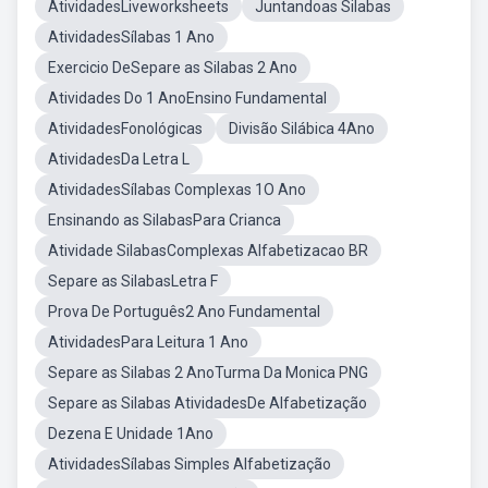
AtividadesLiveworksheets
Juntandoas Silabas
AtividadesSílabas 1 Ano
Exercicio DeSepare as Silabas 2 Ano
Atividades Do 1 AnoEnsino Fundamental
AtividadesFonológicas
Divisão Silábica 4Ano
AtividadesDa Letra L
AtividadesSílabas Complexas 1O Ano
Ensinando as SilabasPara Crianca
Atividade SilabasComplexas Alfabetizacao BR
Separe as SilabasLetra F
Prova De Português2 Ano Fundamental
AtividadesPara Leitura 1 Ano
Separe as Silabas 2 AnoTurma Da Monica PNG
Separe as Silabas AtividadesDe Alfabetização
Dezena E Unidade 1Ano
AtividadesSílabas Simples Alfabetização