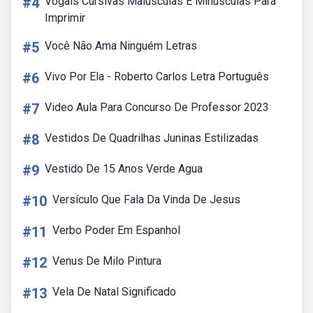
#4
Vogais Cursivas Maiúsculas E Minúsculas Para
Imprimir
#5
Você Não Ama Ninguém Letras
#6
Vivo Por Ela - Roberto Carlos Letra Português
#7
Video Aula Para Concurso De Professor 2023
#8
Vestidos De Quadrilhas Juninas Estilizadas
#9
Vestido De 15 Anos Verde Agua
#10
Versículo Que Fala Da Vinda De Jesus
#11
Verbo Poder Em Espanhol
#12
Venus De Milo Pintura
#13
Vela De Natal Significado