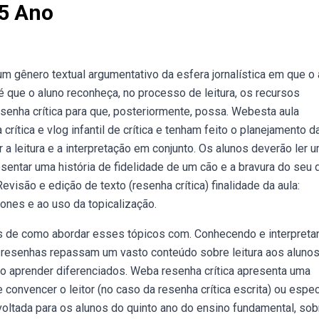
 5 Ano
m gênero textual argumentativo da esfera jornalística em que o 
é que o aluno reconheça, no processo de leitura, os recursos
esenha crítica para que, posteriormente, possa. Webesta aula
tica e vlog infantil de crítica e tenham feito o planejamento d
r a leitura e a interpretação em conjunto. Os alunos deverão ler 
esentar uma história de fidelidade de um cão e a bravura do seu 
visão e edição de texto (resenha crítica) finalidade da aula:
ones e ao uso da topicalização.
os de como abordar esses tópicos com. Conhecendo e interpreta
m resenhas repassam um vasto conteúdo sobre leitura aos alunos
o aprender diferenciados. Weba resenha crítica apresenta uma
 convencer o leitor (no caso da resenha crítica escrita) ou espe
voltada para os alunos do quinto ano do ensino fundamental, sob