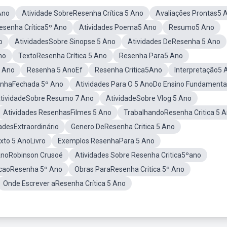
Ano
Atividade SobreResenha Crítica 5 Ano
Avaliações Prontas5 
esenha Crítica5º Ano
Atividades Poema5 Ano
Resumo5 Ano
o
AtividadesSobre Sinopse 5 Ano
Atividades DeResenha 5 Ano
no
TextoResenha Crítica 5 Ano
Resenha Para5 Ano
 Ano
Resenha 5 AnoEf
Resenha Critica5Ano
Interpretação5 
enhaFechada 5º Ano
Atividades Para O 5 AnoDo Ensino Fundamenta
tividadeSobre Resumo 7 Ano
AtividadeSobre Vlog 5 Ano
Atividades ResenhasFilmes 5 Ano
TrabalhandoResenha Critica 5 
adesExtraordinário
Genero DeResenha Critica 5 Ano
xto 5 AnoLivro
Exemplos ResenhaPara 5 Ano
AnoRobinson Crusoé
Atividades Sobre Resenha Critica5ºano
ucaoResenha 5º Ano
Obras ParaResenha Critica 5º Ano
Onde Escrever aResenha Crítica 5 Ano