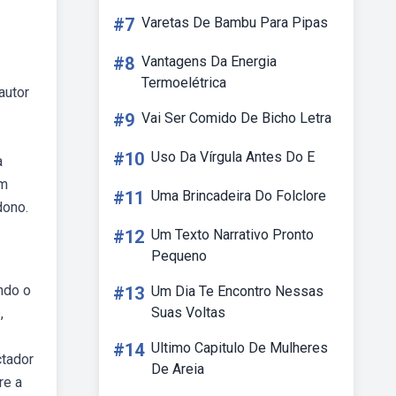
#7
Varetas De Bambu Para Pipas
#8
Vantagens Da Energia
Termoelétrica
autor
#9
Vai Ser Comido De Bicho Letra
#10
Uso Da Vírgula Antes Do E
a
um
#11
Uma Brincadeira Do Folclore
dono.
#12
Um Texto Narrativo Pronto
Pequeno
ndo o
#13
Um Dia Te Encontro Nessas
Suas Voltas
,
#14
Ultimo Capitulo De Mulheres
ctador
De Areia
re a