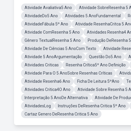
Atividade Avaliativa5 Ano
Atividade SobreResenha 5 
AtividadeDo5 Ano
Atividades 5 AnoFundamental
R
AtividadeFábula 5º Ano
Atividade ResenhaCritca 5 An
Atividade ComResenha 5 Ano
Atividades Resenha4 A
Gênero TextualResenha 5 Ano
Produção DeResenha 5
Atividade De Ciências 5 AnoCom Texto
Atividade Res
Atividade 5 AnoArgumentação
Questão Do5 Ano
A
Atividades Criticas
Resenha Crítica5º Ano Definição
Atividade Para O 5 AnoSobre Resenhas Críticas
Ativid
Atividade Resenha6 Ano
Ficha De Leitura 5ºAno
Te
Atividades Critica4O Ano
Atividade Sobre Resenha 5 
Interpretação 5 AnoDe Alternativa
Atividade De Prod
AtividadesLog
Instruções DeResenha Critica 5º Ano
Cartaz Genero DeResenha Critica 5 Ano