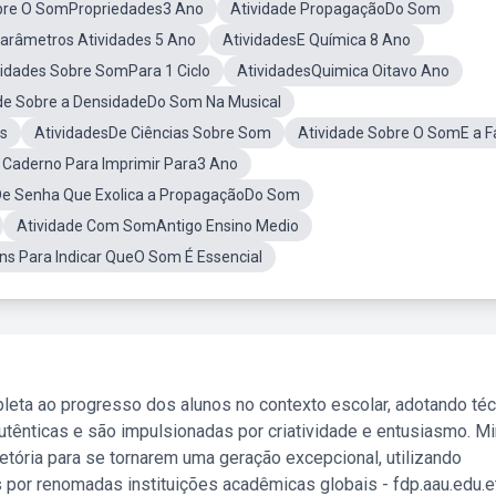
bre O SomPropriedades3 Ano
Atividade PropagaçãoDo Som
arâmetros Atividades 5 Ano
AtividadesE Química 8 Ano
vidades Sobre SomPara 1 Ciclo
AtividadesQuimica Oitavo Ano
de Sobre a DensidadeDo Som Na Musical
os
AtividadesDe Ciências Sobre Som
Atividade Sobre O SomE a F
 Caderno Para Imprimir Para3 Ano
De Senha Que Exolica a PropagaçãoDo Som
Atividade Com SomAntigo Ensino Medio
s Para Indicar QueO Som É Essencial
leta ao progresso dos alunos no contexto escolar, adotando té
tênticas e são impulsionadas por criatividade e entusiasmo. M
etória para se tornarem uma geração excepcional, utilizando
 por renomadas instituições acadêmicas globais - fdp.aau.edu.et