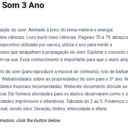
o Som 3 Ano
ação do som. Alinhado à bncc do tema matéria e energia.
na ciências. Livro buriti mais ciências. Páginas 70 a 79. abraços
positivo utilizado por navios, utiliza o eco para medir a
tores que atrapalham a propagação do som. Explorar o conceito 
m na sua. Esse conhecimento é importante para que o aluno amp
 de som (para reproduzir a música do contexto), rolo de barban
. Webatividades sobre as propriedades do som para o 3º ano. 
ividades musicais recomendadas. Webeste documento discute as
ncia. Ele fornece atividades para os alunos observarem como o
dades imprimíveis e interativas. Tabuada do 2 ao 5. Podemos ci
l, sendo eles: Duração, timbre, intensidade e altura.
mation, click the button below.