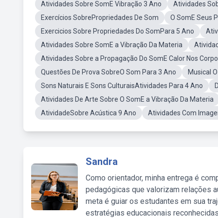
Atividades Sobre SomE Vibração 3 Ano
Atividades So
Exercícios SobrePropriedades De Som
O SomE Seus P
Exercicios Sobre Propriedades Do SomPara 5 Ano
Ati
Atividades Sobre SomE a Vibração Da Materia
Ativida
Atividades Sobre a Propagação Do SomE Calor Nos Corp
Questões De Prova SobreO Som Para 3 Ano
Musical O
Sons Naturais E Sons CulturaisAtividades Para 4 Ano
Atividades De Arte Sobre O SomE a Vibração Da Materia
AtividadeSobre Acústica 9 Ano
Atividades Com Imagen
Sandra
Como orientador, minha entrega é comp
pedagógicas que valorizam relações au
meta é guiar os estudantes em sua traj
estratégias educacionais reconhecidas