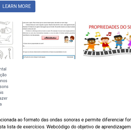
LEARN MORE
ntal
ação
unos
 sons
is
azer
a
lacionada ao formato das ondas sonoras e permite diferenciar fo
esta lista de exercícios. Webcódigo do objetivo de aprendizagem