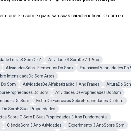
er o que é o som e quais são suas características. O som é o
idade Letra S SomDe Z
Atividade S SomDe Z 1 Ano
AtividadesSobre Elementos Do Som
ExerciciosPropriedades Do
obre IntensidadeDo Som Artes
e Do Som
AtividadesDe Alfabetização 1 Ano Frases
AlturaDo So
SobrePropriedades Do Som
Atividades DePropriedades Do Som
riedades Do Som
Ficha De Exercicios SobrePropriedades Do Som
a Do SomE Suas Propriedades
xtos Sobre O Som E SuasPropriedades 3 Ano Fundamental
CiênciaSom 3 Ano Atividades
Experimento 3 AnoSobre Som