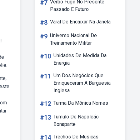
#7
Verbo Fugir No Presente
Passado E Futuro
#8
Varal De Encaixar Na Janela
#9
Universo Nacional De
!
Treinamento Militar
#10
Unidades De Medida Da
de
Energia
lie.
#11
Um Dos Negócios Que
te,
Enriqueceram A Burguesia
Neste
Inglesa
 som
#12
Turma Da Mônica Nomes
tar
#13
Tumulo De Napoleão
Bonaparte
#14
Trechos De Músicas