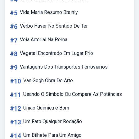
#5
Vida Maria Resumo Brainly
#6
Verbo Haver No Sentido De Ter
#7
Veia Arterial Na Perna
#8
Vegetal Encontrado Em Lugar Frio
#9
Vantagens Dos Transportes Ferroviarios
#10
Van Gogh Obra De Arte
#11
Usando O Símbolo Ou Compare As Potências
#12
Uniao Quimica é Bom
#13
Um Fato Qualquer Redação
#14
Um Bilhete Para Um Amigo