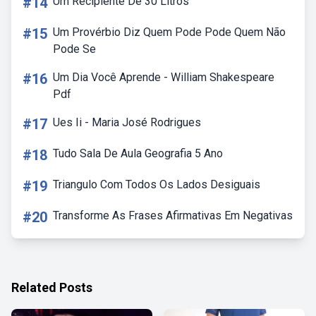
#14
Um Recipiente De 30 Litros
#15
Um Provérbio Diz Quem Pode Pode Quem Não
Pode Se
#16
Um Dia Você Aprende - William Shakespeare
Pdf
#17
Ues Ii - Maria José Rodrigues
#18
Tudo Sala De Aula Geografia 5 Ano
#19
Triangulo Com Todos Os Lados Desiguais
#20
Transforme As Frases Afirmativas Em Negativas
Related Posts