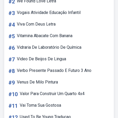
#2
We Found Love Letra
#3
Vogais Atividade Educação Infantil
#4
Viva Com Deus Letra
#5
Vitamina Abacate Com Banana
#6
Vidraria De Laboratório De Química
#7
Video De Beijos De Lingua
#8
Verbo Presente Passado E Futuro 3 Ano
#9
Venus De Milo Pintura
#10
Valor Para Construir Um Quarto 4x4
#11
Vai Toma Sua Gostosa
#12
Used To Be Young Traducao