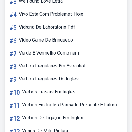
#3
We Found Love Letra
#4
Vivo Esta Com Problemas Hoje
#5
Vidraria De Laboratorio Pdf
#6
Vídeo Game De Brinquedo
#7
Verde E Vermelho Combinam
#8
Verbos Irregulares Em Espanhol
#9
Verbos Irregulares Do Ingles
#10
Verbos Frasais Em Ingles
#11
Verbos Em Ingles Passado Presente E Futuro
#12
Verbos De Ligação Em Ingles
#13
Venus De Milo Pintura