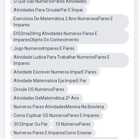
O Que Sao NumerosPares Atividades
Atividades Para CircularPar E Ímpar
Exercícios De Matemática 2 Ano NumeraosPares E
Impares
Ef02ma24mg Atividades Numeros Pares E
ImparesObjeto Do Conhecimento
Jogo NumerosImpares E Pares
Atividade Ludica Para Trabalhar NumerosPares E
Impares
Atividade Escrever Numeros ImparE Pares
Atividade Matematica Eja ImparE Par
Circule OS NumerosPares
Atividades DeMatemática 2º Ano
Numeros Pares AtividadesMenina Na Bicivleta
Como Explicar OS NumerosPares E Impares
30 EImpar Ou Par
10 NúmerosPares
Numeros Pares E ImparesComo Ensinar