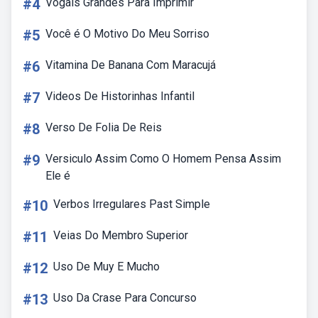
#4
Vogais Grandes Para Imprimir
#5
Você é O Motivo Do Meu Sorriso
#6
Vitamina De Banana Com Maracujá
#7
Videos De Historinhas Infantil
#8
Verso De Folia De Reis
#9
Versiculo Assim Como O Homem Pensa Assim
Ele é
#10
Verbos Irregulares Past Simple
#11
Veias Do Membro Superior
#12
Uso De Muy E Mucho
#13
Uso Da Crase Para Concurso