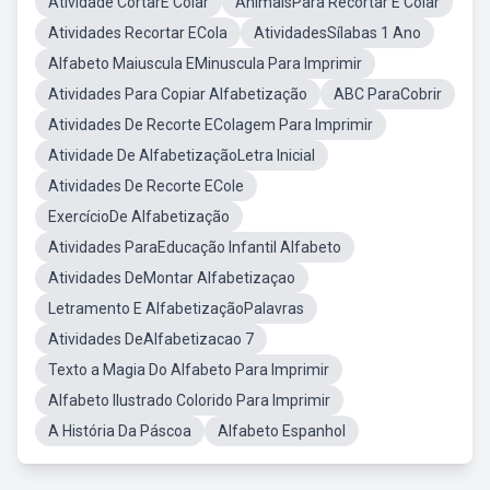
Atividade CortarE Colar
AnimaisPara Recortar E Colar
Atividades Recortar ECola
AtividadesSílabas 1 Ano
Alfabeto Maiuscula EMinuscula Para Imprimir
Atividades Para Copiar Alfabetização
ABC ParaCobrir
Atividades De Recorte EColagem Para Imprimir
Atividade De AlfabetizaçãoLetra Inicial
Atividades De Recorte ECole
ExercícioDe Alfabetização
Atividades ParaEducação Infantil Alfabeto
Atividades DeMontar Alfabetizaçao
Letramento E AlfabetizaçãoPalavras
Atividades DeAlfabetizacao 7
Texto a Magia Do Alfabeto Para Imprimir
Alfabeto Ilustrado Colorido Para Imprimir
A História Da Páscoa
Alfabeto Espanhol