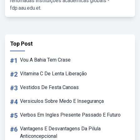
renomadas instituições acadêmicas globais -
fdp.aau.edu.et.
Top Post
#1
Vou A Bahia Tem Crase
#2
Vitamina C De Lenta Liberação
#3
Vestidos De Festa Canoas
#4
Versiculos Sobre Medo E Insegurança
#5
Verbos Em Ingles Presente Passado E Futuro
#6
Vantagens E Desvantagens Da Pilula
Anticoncepcional