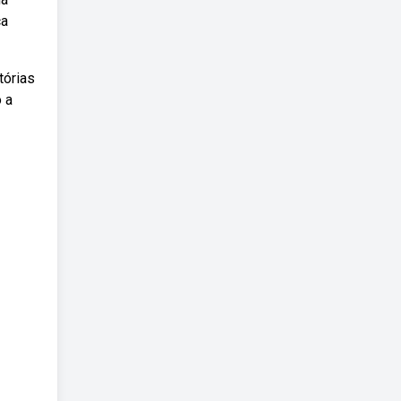
ca
tórias
o a