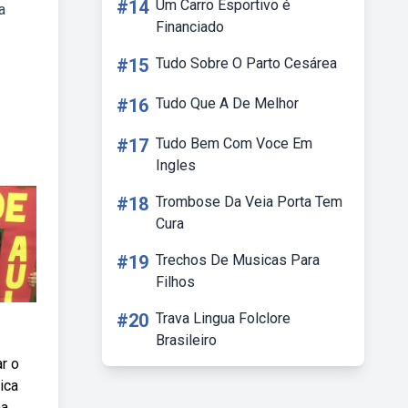
#14
Um Carro Esportivo é
a
Financiado
#15
Tudo Sobre O Parto Cesárea
#16
Tudo Que A De Melhor
#17
Tudo Bem Com Voce Em
Ingles
#18
Trombose Da Veia Porta Tem
Cura
#19
Trechos De Musicas Para
Filhos
#20
Trava Lingua Folclore
Brasileiro
r o
ica
na