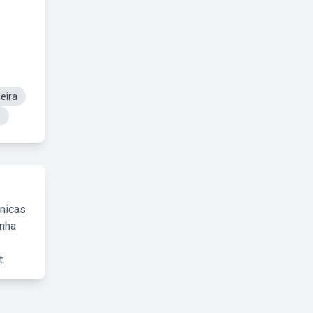
eira
s
cnicas
inha
.