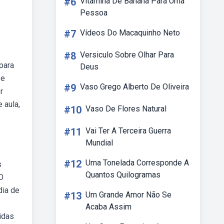
#6
Vitamina De Banana Para Uma
Pessoa
#7
Vídeos Do Macaquinho Neto
#8
Versiculo Sobre Olhar Para
para
Deus
 e
#9
Vaso Grego Alberto De Oliveira
r
 aula,
#10
Vaso De Flores Natural
.
#11
Vai Ter A Terceira Guerra
Mundial
#12
Uma Tonelada Corresponde A
s
Quantos Quilogramas
O
dia de
#13
Um Grande Amor Não Se
Acaba Assim
idas