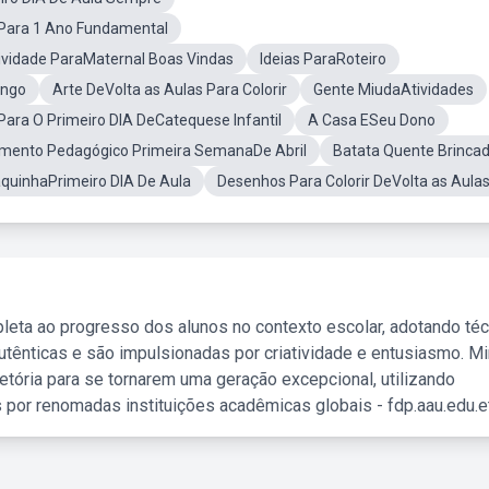
 Para 1 Ano Fundamental
ividade ParaMaternal Boas Vindas
Ideias ParaRoteiro
ongo
Arte DeVolta as Aulas Para Colorir
Gente MiudaAtividades
ara O Primeiro DIA DeCatequese Infantil
A Casa ESeu Dono
mento Pedagógico Primeira SemanaDe Abril
Batata Quente Brincad
aquinhaPrimeiro DIA De Aula
Desenhos Para Colorir DeVolta as Aula
leta ao progresso dos alunos no contexto escolar, adotando té
tênticas e são impulsionadas por criatividade e entusiasmo. M
etória para se tornarem uma geração excepcional, utilizando
 por renomadas instituições acadêmicas globais - fdp.aau.edu.et