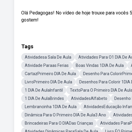
Olá Pedagogas! No vídeo de hoje trouxe para vocês 5
gostem!
Tags
Atividadesa Sala De Aula
Atividades Para O1 DIA De A
Atividade Paraas Ferias
Boas Vindas 1DIA De Aula
CartazPrimeiro DIA De Aula
Desenho Para ColorirPrime
LivroPrimeiro DIA De Aula
Desenhos Para Colorir 1DIA 
1 DIA De AulaInfantil
TextoPara O Primeiro DIA De Aul
1 DIA De AulaBrindes
AtividadesAlfabeto
Desenho P
Lembrancinha 1DIA De Aula
AtividadesEducação Infant
Dinâmica Para O Primeiro DIA De Aula3 Ano
Atividade
Brincadeiras Para O DIADas Crianças
Atividades Para
Atividades Dinâmicas ParaSala De Aula
Livro ÉO Prim