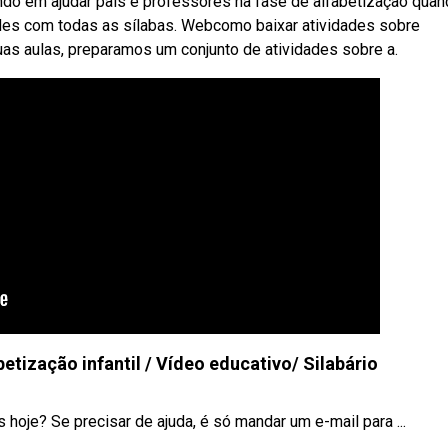
do em ajudar pais e professores na fase de alfabetização qua
dades com todas as sílabas. Webcomo baixar atividades sobre
suas aulas, preparamos um conjunto de atividades sobre a.
betização infantil / Vídeo educativo/ Silabário
oje? Se precisar de ajuda, é só mandar um e-mail para ...