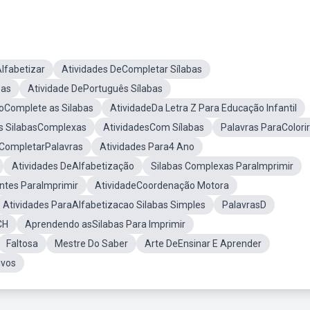
lfabetizar
Atividades DeCompletar Sílabas
bas
Atividade DePortuguês Sílabas
noComplete as Silabas
AtividadeDa Letra Z Para Educação Infantil
as SilabasComplexas
AtividadesCom Sílabas
Palavras ParaColorir
CompletarPalavras
Atividades Para4 Ano
Atividades DeAlfabetização
Silabas Complexas ParaImprimir
ntes ParaImprimir
AtividadeCoordenação Motora
Atividades ParaAlfabetizacao Silabas Simples
PalavrasD
CH
Aprendendo asSilabas Para Imprimir
Faltosa
Mestre Do Saber
Arte DeEnsinar E Aprender
ivos