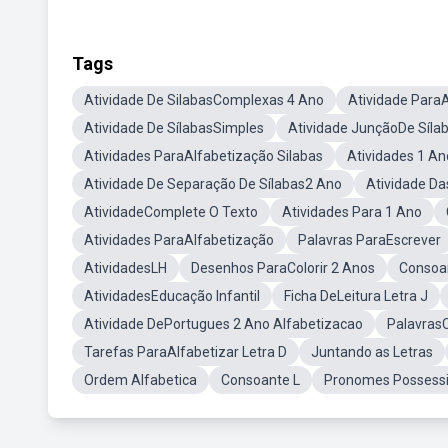
Tags
Atividade De SilabasComplexas 4 Ano
Atividade ParaA
Atividade De SílabasSimples
Atividade JunçãoDe Síla
Atividades ParaAlfabetização Silabas
Atividades 1 A
Atividade De Separação De Sílabas2 Ano
Atividade D
AtividadeComplete O Texto
Atividades Para 1 Ano
Atividades ParaAlfabetização
Palavras ParaEscrever
AtividadesLH
Desenhos ParaColorir 2 Anos
Consoa
AtividadesEducação Infantil
Ficha DeLeitura Letra J
Atividade DePortugues 2 Ano Alfabetizacao
Palavras
Tarefas ParaAlfabetizar Letra D
Juntando as Letras
Ordem Alfabetica
Consoante L
Pronomes Possess