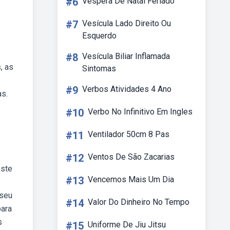
#6
Vespera De Natal Feriado
#7
Vesícula Lado Direito Ou
Esquerdo
#8
Vesícula Biliar Inflamada
, as
Sintomas
#9
Verbos Atividades 4 Ano
as.
#10
Verbo No Infinitivo Em Ingles
#11
Ventilador 50cm 8 Pas
#12
Ventos De São Zacarias
este
#13
Vencemos Mais Um Dia
 seu
#14
Valor Do Dinheiro No Tempo
para
s
#15
Uniforme De Jiu Jitsu