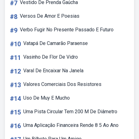
#7
Vestido De Prenda Gaúcha
#8
Versos De Amor E Poesias
#9
Verbo Fugir No Presente Passado E Futuro
#10
Vatapá De Camarão Paraense
#11
Vasinho De Flor De Vidro
#12
Varal De Encaixar Na Janela
#13
Valores Comerciais Dos Resistores
#14
Uso De Muy E Mucho
#15
Uma Pista Circular Tem 200 M De Diâmetro
#16
Uma Aplicação Financeira Rende 8 5 Ao Ano
Um Bilhete Para Um Amigo