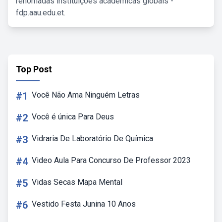
renomadas instituições acadêmicas globais -
fdp.aau.edu.et.
Top Post
#1
Você Não Ama Ninguém Letras
#2
Você é única Para Deus
#3
Vidraria De Laboratório De Química
#4
Video Aula Para Concurso De Professor 2023
#5
Vidas Secas Mapa Mental
#6
Vestido Festa Junina 10 Anos