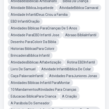
AtividadesBiblicas Artesanato
Bíblia Da Criança
Atividade BíblicaJoquebede
AtividadeBiblica Carnaval
Atividade InfantilDeus Criou a Familia
EBD InfantilOração
Atividades Bíblicas ParaCrianças De 5 Anos
Atividade ParaEBD Infantil Jose
Abraao BíbliaInfantil
Desenho ParaColorir Da Bíblia
Historias BiblicasPara Colorir
BrincadeiraBíblica Infantil
AtividadesBiblicas Alfabetização
Rotina EBDInfantil
Livro De Samuel
Atividade InfantilBiblica De Colar
Caça PalavrasInfantil
Atividades ParaJuniores Jonas
Atividades Bíblicas Infantil ParaMontar
10 MandamentosAtividades Para Crianças
Educacao BiblicaPara Crianca
A Criação
A Parábola Do Semeador