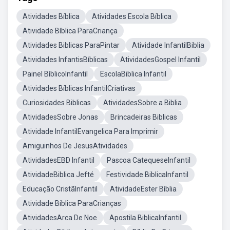
Atividades Bíblica
Atividades Escola Bíblica
Atividade Bíblica ParaCriança
Atividades Biblicas ParaPintar
Atividade InfantilBiblia
Atividades InfantisBíblicas
AtividadesGospel Infantil
Painel BíblicoInfantil
EscolaBiblica Infantil
Atividades Bíblicas InfantilCriativas
Curiosidades Biblicas
AtividadesSobre a Biblia
AtividadesSobre Jonas
Brincadeiras Biblicas
Atividade InfantilEvangelica Para Imprimir
Amiguinhos De JesusAtividades
AtividadesEBD Infantil
Pascoa CatequeseInfantil
AtividadeBiblica Jefté
Festividade BiblicaInfantil
Educação CristãInfantil
AtividadeEster Bíblia
Atividade Bíblica ParaCrianças
AtividadesArca De Noe
Apostila BiblicaInfantil