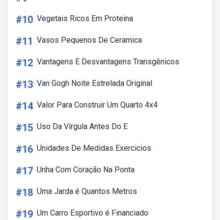
#10
Vegetais Ricos Em Proteina
#11
Vasos Pequenos De Ceramica
#12
Vantagens E Desvantagens Transgênicos
#13
Van Gogh Noite Estrelada Original
#14
Valor Para Construir Um Quarto 4x4
#15
Uso Da Vírgula Antes Do E
#16
Unidades De Medidas Exercicios
#17
Unha Com Coração Na Ponta
#18
Uma Jarda é Quantos Metros
#19
Um Carro Esportivo é Financiado