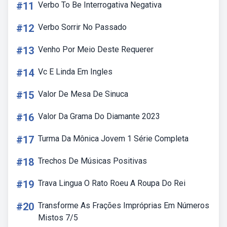
#11
Verbo To Be Interrogativa Negativa
#12
Verbo Sorrir No Passado
#13
Venho Por Meio Deste Requerer
#14
Vc E Linda Em Ingles
#15
Valor De Mesa De Sinuca
#16
Valor Da Grama Do Diamante 2023
#17
Turma Da Mônica Jovem 1 Série Completa
#18
Trechos De Músicas Positivas
#19
Trava Lingua O Rato Roeu A Roupa Do Rei
#20
Transforme As Frações Impróprias Em Números
Mistos 7/5