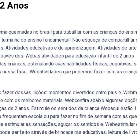
 2 Anos
tema queimadas no brasil para trabalhar com as crianças do ensi
a turminha do ensino fundamental! Não esqueça de compartilhar o
s. Atividades educativas e de aprendizagem. Atividades de arte
 através dos. Webas atividades para educação infantil de 2 anos
 crianças, estimulando suas habilidades físicas, cognitivas, s
ais nessa fase,. Webatividades que podemos fazer com as crian
s fazer dessas ‘lições’ momentos divertidos entre pais e. Webm
e e com os melhores materiais: Webconfira abaixo algumas opçõ
nças de 2 anos. Estimule os sentidos da criança Webaqui estão 
o frequentam escola ou para fazer no fim de semana com as que
de estimular as sensações, aguçar os sentidos e. Webestimular 
de ser feito através de brincadeiras educativas, leitura de livr