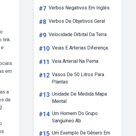
#7
Verbos Negativos Em Inglês
#8
Verbos De Objetivos Geral
no
#9
Velocidade Orbital Da Terra
 link.
 e
#10
Veias E Arterias Diferença
#11
Veia Arterial Na Perna
ociais
ças em
#12
Vasos De 50 Litros Para
Plantas
as a
#13
Unidade De Medida Mapa
es de
Mental
12
#14
Um Homem Do Grupo
Sanguíneo Ab
o
os
#15
Um Exemplo De Gênero Em