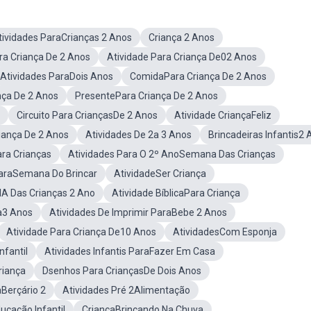
tividades ParaCrianças 2 Anos
Criança 2 Anos
a Criança De 2 Anos
Atividade Para Criança De02 Anos
Atividades ParaDois Anos
ComidaPara Criança De 2 Anos
nça De 2 Anos
PresentePara Criança De 2 Anos
Circuito Para CriançasDe 2 Anos
Atividade CriançaFeliz
riança De 2 Anos
Atividades De 2a 3 Anos
Brincadeiras Infantis2
ra Crianças
Atividades Para O 2º AnoSemana Das Crianças
ParaSemana Do Brincar
AtividadeSer Criança
IA Das Crianças 2 Ano
Atividade BíblicaPara Criança
ça3 Anos
Atividades De Imprimir ParaBebe 2 Anos
Atividade Para Criança De10 Anos
AtividadesCom Esponja
nfantil
Atividades Infantis ParaFazer Em Casa
riança
Dsenhos Para CriançasDe Dois Anos
aBerçário 2
Atividades Pré 2Alimentação
ucação Infantil
CriançaBrincando Na Chuva