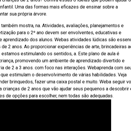
nfantil. Uma das formas mais eficazes de ensinar sobre a
ntar sua própria árvore.
 também mostra, na. Atividades, avaliações, planejamentos e
betização para o 2º ano devem ser envolventes, educativas e
de aprendizado dos alunos. Webas atividades lúdicas são essenc
de 2 anos. Ao proporcionar experiências de arte, brincadeiras a
a, estamos estimulando os sentidos, a. Este plano de aula é
criança, promovendo um ambiente de aprendizado divertido e
ária de 2 a 3 anos. com foco nas interações. Webaprenda com seu
s que estimulam o desenvolvimento de várias habilidades. Veja
nder brinquedos, fazer uma caixa postal e muito. Weba seguir v
ra crianças de 2 anos que vão ajudar seus pequenos a descobrir 
ões de opções para escolher, nem todas são adequadas.