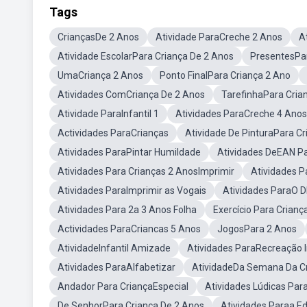
Tags
CriançasDe 2 Anos
Atividade ParaCreche 2 Anos
A
Atividade EscolarPara Criança De 2 Anos
PresentesPar
UmaCriança 2 Anos
Ponto FinalPara Criança 2 Ano
Atividades ComCriança De 2 Anos
TarefinhaPara Cria
Atividade ParaInfantil 1
Atividades ParaCreche 4 Anos
Actividades ParaCrianças
Atividade De PinturaPara C
Atividades ParaPintar Humildade
Atividades DeEAN Pa
Atividades Para Crianças 2 AnosImprimir
Atividades 
Atividades ParaImprimir as Vogais
Atividades ParaO D
Atividades Para 2a 3 Anos Folha
Exercício Para Crian
Actividades ParaCriancas 5 Anos
JogosPara 2 Anos
AtividadeInfantil Amizade
Atividades ParaRecreação I
Atividades ParaAlfabetizar
AtividadeDa Semana Da C
Andador Para CriançaEspecial
Atividades Lúdicas Par
De SenhorPara Criança De 2 Anos
Atividades Paraa Ed