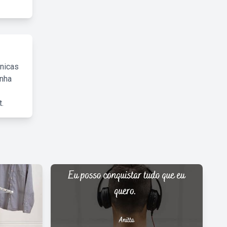
cnicas
inha
.