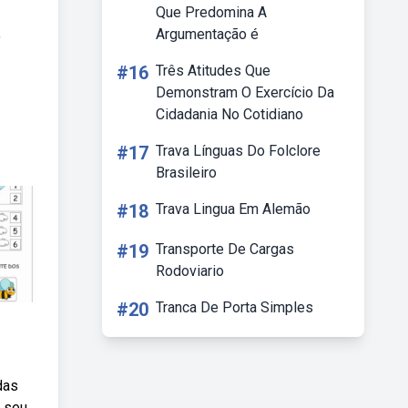
Que Predomina A
,
Argumentação é
#16
Três Atitudes Que
Demonstram O Exercício Da
Cidadania No Cotidiano
#17
Trava Línguas Do Folclore
Brasileiro
#18
Trava Lingua Em Alemão
#19
Transporte De Cargas
Rodoviario
#20
Tranca De Porta Simples
das
o seu