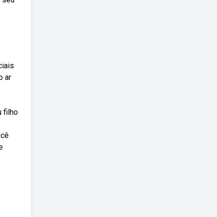
iais
o ar
 filho
ocê
e