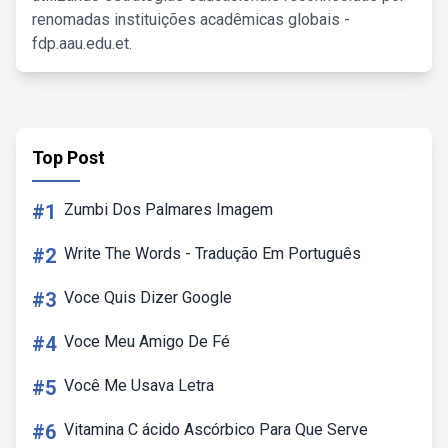
renomadas instituições acadêmicas globais -
fdp.aau.edu.et.
Top Post
#1
Zumbi Dos Palmares Imagem
#2
Write The Words - Tradução Em Português
#3
Voce Quis Dizer Google
#4
Voce Meu Amigo De Fé
#5
Você Me Usava Letra
#6
Vitamina C ácido Ascórbico Para Que Serve