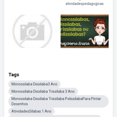
atividadespedagogicas
Tags
Monossilaba Dissilaba3 Ano
Monossílaba Dissílaba Trissílaba 3 Ano
Monossilaba Dissílaba Trissílaba PolissílabaPara Pintar
Desenhos
AtividadesSílabas 1 Ano