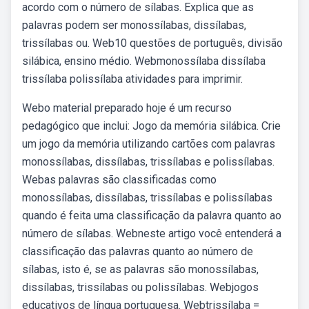
acordo com o número de sílabas. Explica que as
palavras podem ser monossílabas, dissílabas,
trissílabas ou. Web10 questões de português, divisão
silábica, ensino médio. Webmonossílaba dissílaba
trissílaba polissílaba atividades para imprimir.
Webo material preparado hoje é um recurso
pedagógico que inclui: Jogo da memória silábica. Crie
um jogo da memória utilizando cartões com palavras
monossílabas, dissílabas, trissílabas e polissílabas.
Webas palavras são classificadas como
monossílabas, dissílabas, trissílabas e polissílabas
quando é feita uma classificação da palavra quanto ao
número de sílabas. Webneste artigo você entenderá a
classificação das palavras quanto ao número de
sílabas, isto é, se as palavras são monossílabas,
dissílabas, trissílabas ou polissílabas. Webjogos
educativos de língua portuguesa. Webtrissílaba =