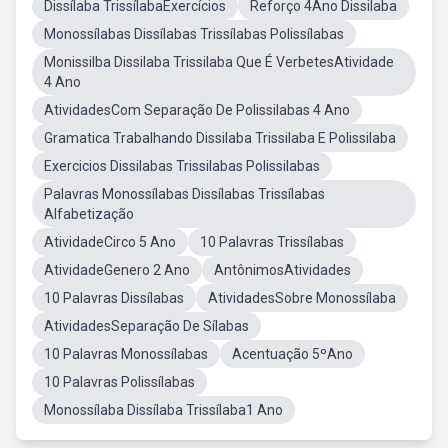
Dissílaba TrissílabaExercícios
Reforço 4Ano Dissilaba
Monossílabas Dissílabas Trissílabas Polissílabas
Monissilba Dissilaba Trissilaba Que É VerbetesAtividade
4 Ano
AtividadesCom Separação De Polissilabas 4 Ano
Gramatica Trabalhando Dissilaba Trissilaba E Polissilaba
Exercicios Dissilabas Trissilabas Polissilabas
Palavras Monossílabas Dissílabas Trissílabas
Alfabetização
AtividadeCirco 5 Ano
10 Palavras Trissílabas
AtividadeGenero 2 Ano
AntônimosAtividades
10 Palavras Dissílabas
AtividadesSobre Monossílaba
AtividadesSeparação De Sílabas
10 Palavras Monossílabas
Acentuação 5ºAno
10 Palavras Polissílabas
Monossílaba Dissílaba Trissílaba1 Ano