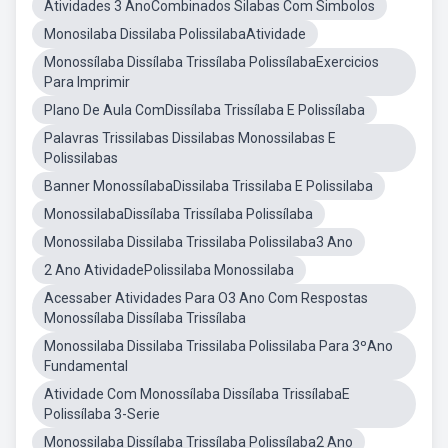
Atividades 3 AnoCombinados Silabas Com Simbolos
Monosilaba Dissilaba PolissilabaAtividade
Monossílaba Dissílaba Trissílaba PolissílabaExercicios
Para Imprimir
Plano De Aula ComDissílaba Trissílaba E Polissílaba
Palavras Trissilabas Dissilabas Monossilabas E
Polissilabas
Banner MonossílabaDissilaba Trissilaba E Polissilaba
MonossilabaDissílaba Trissílaba Polissílaba
Monossilaba Dissilaba Trissilaba Polissilaba3 Ano
2 Ano AtividadePolissilaba Monossilaba
Acessaber Atividades Para O3 Ano Com Respostas
Monossílaba Dissílaba Trissílaba
Monossilaba Dissilaba Trissilaba Polissilaba Para 3ºAno
Fundamental
Atividade Com Monossílaba Dissílaba TrissílabaE
Polissílaba 3-Serie
Monossilaba Dissílaba Trissílaba Polissílaba2 Ano