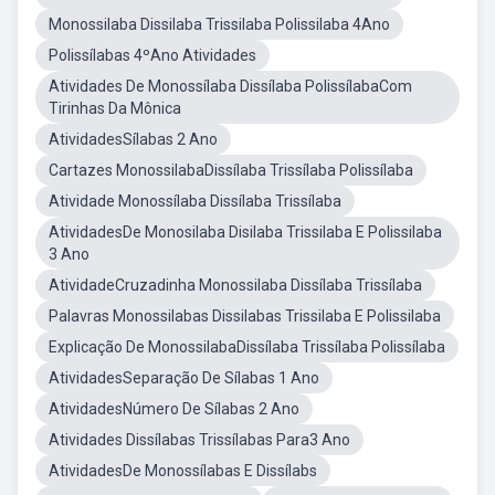
Monossilaba Dissilaba Trissilaba Polissilaba 4Ano
Polissílabas 4ºAno Atividades
Atividades De Monossílaba Dissílaba PolissílabaCom
Tirinhas Da Mônica
AtividadesSílabas 2 Ano
Cartazes MonossilabaDissílaba Trissílaba Polissílaba
Atividade Monossílaba Dissílaba Trissílaba
AtividadesDe Monosilaba Disilaba Trissilaba E Polissilaba
3 Ano
AtividadeCruzadinha Monossilaba Dissílaba Trissílaba
Palavras Monossilabas Dissilabas Trissilaba E Polissilaba
Explicação De MonossilabaDissílaba Trissílaba Polissílaba
AtividadesSeparação De Sílabas 1 Ano
AtividadesNúmero De Sílabas 2 Ano
Atividades Dissílabas Trissílabas Para3 Ano
AtividadesDe Monossílabas E Dissílabs