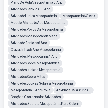
Plano De AulaMesopotâmia 6 Ano
AtividadesFenícios 6º Ano
AtividadeLúdica Mesopotâmia
Mesopotamia6O Ano
Modelo AtividadeAee Mesopotamia
AtividadesPovos Da Mesopotamia
Atividades MesopotamiaMapa
Atividade Fenicios6 Ano
Cruzadinhas6 Ano Mesopotamia
Atividades Mesopotâmia4 Ano
AtividadesSobre Mesopotâmica
AtividadesLudicas Mesopotamia
AtividadesSobre Mitos
AtividadesLúdicas Sobre a Mesopotâmia
Mesopotamia 6 AnoProva
AtividadeOS Assírios 6
Orações CoordenadasAtividades
Atividades Sobre a MesopotâmiaPara Colorir