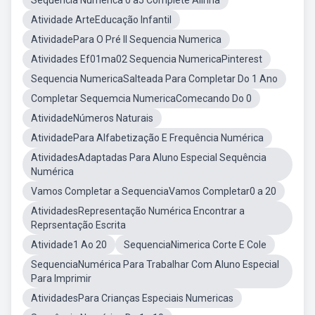
Sequencia Numerica 0 a5 Complete Alinha
Atividade ArteEducação Infantil
AtividadePara O Pré II Sequencia Numerica
Atividades Ef01ma02 Sequencia NumericaPinterest
Sequencia NumericaSalteada Para Completar Do 1 Ano
Completar Sequemcia NumericaComecando Do 0
AtividadeNúmeros Naturais
AtividadePara Alfabetização E Frequência Numérica
AtividadesAdaptadas Para Aluno Especial Sequência
Numérica
Vamos Completar a SequenciaVamos Completar0 a 20
AtividadesRepresentação Numérica Encontrar a
Reprsentação Escrita
Atividade1 Ao 20
SequenciaNimerica Corte E Cole
SequenciaNumérica Para Trabalhar Com Aluno Especial
Para Imprimir
AtividadesPara Crianças Especiais Numericas